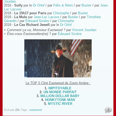
Jourdan
2016 -
Sully
par le
Dr Orlof
/ par
Félix & Rémi
/ par
Buster
/ par
Jean-
Luc Lacuve
2018 -
Le 15h17 pour Paris
par
Christophe
/ par
Buster
2018 -
La Mule
par
Jean-Luc Lacuve
/ par
Buster
/ par
Timothée
Gérardin
/ par
Édouard Sivière
/ par
Christophe
2019 -
Le Cas Richard Jewell
par le
Dr Orlof
+
Comment ça va, Monsieur Eastwood ?
par
Vincent Jourdan
+
Êtes-vous Eastwoodien(ne)
? par
Édouard Sivière
Le TOP 5 Clint Eastwood de Zoom Arrière :
1.
IMPITOYABLE
2.
UN MONDE PARFAIT
3.
MILLION DOLLAR BABY
4.
HONKYTONK MAN
5.
MYSTIC RIVER
0
Écrit par
ZA
| Tags :
eastwood