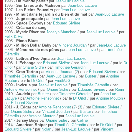
1993 -
Un monde parfait
par
Jean-Luc Lacuve
1995 -
Sur la route de Madison
par
Jean-Luc Lacuve
1997 -
Les Pleins Pouvoirs
par
Jean-Luc Lacuve
1997 -
Minuit dans le jardin du bien et du mal
par
Jean-Luc Lacuve
1999 -
Jugé coupable
par
Jean-Luc Lacuve
2000 -
Space Cowboys
par
Édouard Sivière
2002 -
Créance de sang
2003 -
Mystic River
par
Jocelyn Manchec
/ par
Jean-Luc Lacuve
/ par
Félix & Rémi
2003 -
Piano Blues
2004 -
Million Dollar Baby
par
Vincent Jourdan
/ par
Jean-Luc Lacuve
2006 -
Mémoires de nos pères
par
Jean-Luc Lacuve
/ par
Timothée
Gérardin
2006 -
Lettres d'Iwo Jima
par
Jean-Luc Lacuve
2008 -
L'Échange
par
Édouard Sivière
/ par
Jean-Luc Lacuve
/ par le
Dr
Orlof
/ par
Oriane Sidre
/ par
Timothée Gérardin
2008 -
Gran Torino
par
Vincent Jourdan
(
2
) / par
Édouard Sivière
/ par
Timothée Gérardin
/ par
Jean-Luc Lacuve
/ par
Buster
/ par
Antoine
Mouton
/ par le
Dr Orlof
/ par
FredMJG
2009 -
Invictus
par
Jean-Luc Lacuve
/ par
Timothée Gérardin
/ par
Antoine Rensonnet
/ par
Oriane Sidre
/ par
Édouard Sivière
/ par
Rémi
2010 -
Au-delà
par
Buster
/ par
Timothée Gérardin
/ par
Jean-Luc
Lacuve
/ par
Antoine Rensonnet
/ par le
Dr Orlof
/ par
Antoine Mouton
/
par
Édouard Sivière
2011 -
J. Edgar
par
Antoine Rensonnet
(
2
) (
3
) / par
Édouard Sivière
/
par
Oriane Sidre
/ par
Vincent Jourdan
/ par
Buster
/ par
Timothée
Gérardin
/ par
Antoine Mouton
/ par
Jean-Luc Lacuve
2014 -
Jersey Boys
par
Oriane Sidre
/ par
Céline
2014 -
American Sniper
par
Timothée Gérardin
/ par le
Dr Orlof
/ par
Édouard Sivière
/ par
Nolan
/ par
Jean-Luc Lacuve
/ par
Vincent