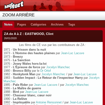
ZOOM ARRIÈRE
Notes
Pages
Catégories
Archives
Tags
ZA de A à Z : EASTWOOD, Clint
26/01/2020
Les films de CE vus par les contributeurs de ZA :
1971 -
Un frisson dans la nuit
1973 -
L'Homme des hautes plaines
par
Jean-Luc Lacuve
1973 -
Breezy
1975 -
La Sanction
1976 -
Josey Wales hors-la-loi
1977 -
L'Épreuve de force
par
Jocelyn Manchec
1980 -
Bronco Billy
par le
Dr Orlof
1982 -
Honkytonk Man
par
Jocelyn Manchec
/ par
Jean-Luc Lacuve
1983 -
Sudden Impact - Le Retour de l'inspecteur Harry
par
Jocelyn
Manchec
1985 -
Pale Rider
par
Jean-Luc Lacuve
/ par
Jocelyn Manchec
1986 -
Le Maître de guerre
1988 -
Bird
par
Jean-Luc Lacuve
1990 -
Chasseur blanc, cœur noir
1990 -
La Relève
1992 -
Impitoyable
par
Antoine Rensonnet
/ par
Jean-Luc Lacuve