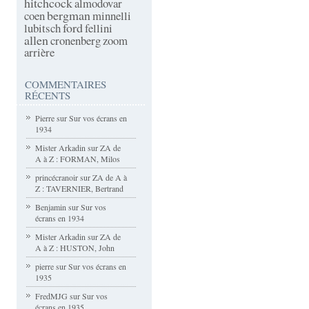
hitchcock
almodovar
bergman
coen
minnelli
ford
lubitsch
fellini
allen
cronenberg
zoom
arrière
COMMENTAIRES
RÉCENTS
Pierre
sur
Sur vos écrans en
1934
Mister Arkadin
sur
ZA de
A à Z : FORMAN, Milos
princécranoir
sur
ZA de A à
Z : TAVERNIER, Bertrand
Benjamin
sur
Sur vos
écrans en 1934
Mister Arkadin
sur
ZA de
A à Z : HUSTON, John
pierre
sur
Sur vos écrans en
1935
FredMJG
sur
Sur vos
écrans en 1935