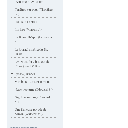
(Antoine R. & Nolan)
Fenêtres sur cour (Timothée
G.)
Il a osé ! (Rémi)
Inisfree (Vincent J.)
La Kinopithèque (Benjamin
F.)
Le journal cinéma du Dr.
Orlof
Les Nuits du Chasseur de
Films (Fred MJG)
Lysao (Oriane)
Mirabelle-Cerisier (Oriane)
Nage nocturne (Edouard S.)
Nightswimming (Edouard
S.)
Une fameuse gorgée de
poison (Antoine M.)