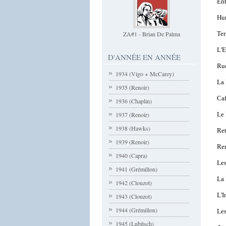
Ent
Hur
Ter
ZA#1 - Brian De Palma
L'E
D'ANNÉE EN ANNÉE
Rue
1934 (Vigo + McCarey)
La 
1935 (Renoir)
Caf
1936 (Chaplin)
Le
1937 (Renoir)
1938 (Hawks)
Ret
1939 (Renoir)
Re
1940 (Capra)
Les
1941 (Grémillon)
La
1942 (Clouzot)
L'I
1943 (Clouzot)
1944 (Grémillon)
Les
1945 (Lubitsch)