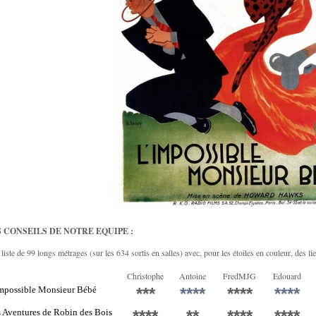
 CONSEILS DE NOTRE EQUIPE :
liste de 99 longs métrages (sur les 634 sortis en salles) avec, pour les étoiles en couleur, des lie
Christophe
Antoine
FredMJG
Edouard
mpossible Monsieur Bébé
***
****
****
****
 Aventures de Robin des Bois