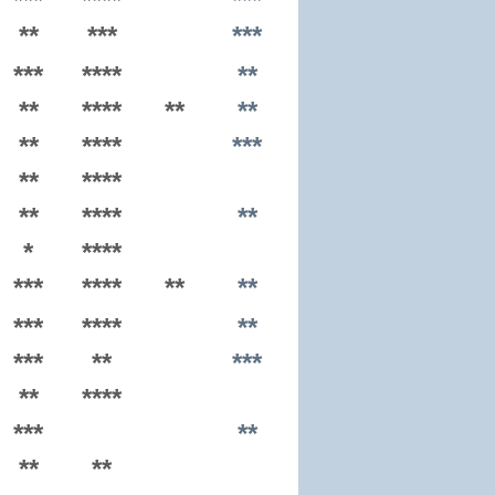
***
****
***
**
***
***
***
****
**
**
****
**
**
**
****
***
**
****
**
****
**
*
****
***
****
**
**
***
****
**
***
**
***
**
****
***
**
**
**