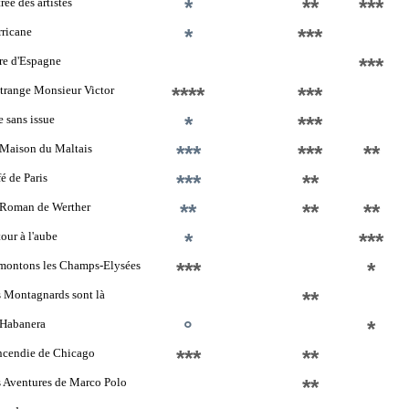
rée des artistes
*
**
***
ricane
*
***
re d'Espagne
***
trange Monsieur Victor
****
***
 sans issue
*
***
Maison du Maltais
***
***
**
é de Paris
***
**
 Roman de Werther
**
**
**
our à l'aube
*
***
montons les Champs-Elysées
***
*
 Montagnards sont là
**
 Habanera
°
*
ncendie de Chicago
***
**
 Aventures de Marco Polo
**