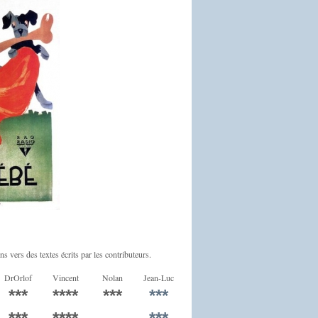
ns vers des textes écrits par les contributeurs.
DrOrlof
Vincent
Nolan
Jean-Luc
***
****
***
***