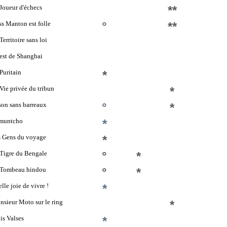
Joueur d'échecs
**
s Manton est folle
°
**
Territoire sans loi
'est de Shanghai
Puritain
*
Vie privée du tribun
*
son sans barreaux
°
*
muntcho
*
s Gens du voyage
*
Tigre du Bengale
°
*
 Tombeau hindou
°
*
lle joie de vivre !
*
sieur Moto sur le ring
*
is Valses
*