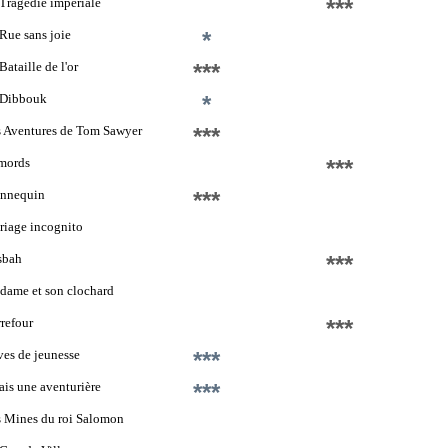
Tragédie impériale
***
Rue sans joie
*
Bataille de l'or
***
 Dibbouk
*
 Aventures de Tom Sawyer
***
mords
***
nnequin
***
iage incognito
sbah
***
ame et son clochard
refour
***
es de jeunesse
***
tais une aventurière
***
 Mines du roi Salomon