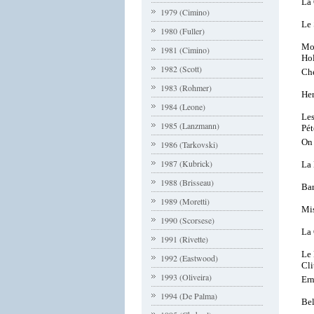
La 
1979 (Cimino)
Le
1980 (Fuller)
Mon
1981 (Cimino)
Ho
1982 (Scott)
Ché
1983 (Rohmer)
Her
1984 (Leone)
Les
1985 (Lanzmann)
Pét
On 
1986 (Tarkovski)
1987 (Kubrick)
La 
1988 (Brisseau)
Ba
1989 (Moretti)
Mis
1990 (Scorsese)
La 
1991 (Rivette)
Le 
1992 (Eastwood)
Cli
1993 (Oliveira)
Ern
1994 (De Palma)
Bel