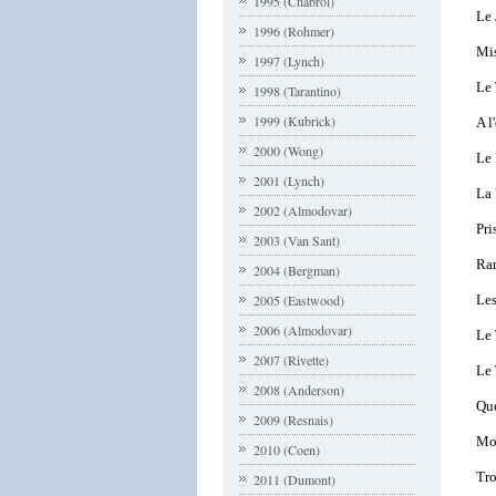
1995 (Chabrol)
Le 
1996 (Rohmer)
Mis
1997 (Lynch)
Le 
1998 (Tarantino)
1999 (Kubrick)
A l
2000 (Wong)
Le 
2001 (Lynch)
La 
2002 (Almodovar)
Pri
2003 (Van Sant)
Ra
2004 (Bergman)
Le
2005 (Eastwood)
2006 (Almodovar)
Le 
2007 (Rivette)
Le
2008 (Anderson)
Que
2009 (Resnais)
Mon
2010 (Coen)
Tro
2011 (Dumont)