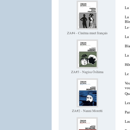
La
La
Bl
Le 
ZA#4 - Cinéma muet français
La
Bla
La 
Hôt
ZA#3 - Nagisa Ôshima
Le
Vou
vo
Qua
Les
ZA#2 - Nanni Moretti
Par
Lau