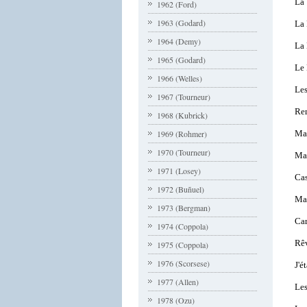
La 
1962 (Ford)
1963 (Godard)
La 
1964 (Demy)
La 
1965 (Godard)
Le
1966 (Welles)
Les
1967 (Tourneur)
Re
1968 (Kubrick)
Ma
1969 (Rohmer)
1970 (Tourneur)
Mar
1971 (Losey)
Ca
1972 (Buñuel)
Mad
1973 (Bergman)
Car
1974 (Coppola)
Rêv
1975 (Coppola)
1976 (Scorsese)
J'é
1977 (Allen)
Les
1978 (Ozu)