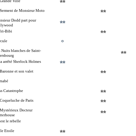
Grande Ville
**
 Serment de Monsieur Moto
**
sieur Dodd part pour
**
llywood
ri-Bibi
**
cule
°
 Nuits blanches de Saint-
**
ersbourg
a arrêté Sherlock Holmes
**
Baronne et son valet
**
rnabé
s Catastrophe
**
Coqueluche de Paris
**
Mystérieux Docteur
**
tterhouse
est le rebelle
le Etoile
**