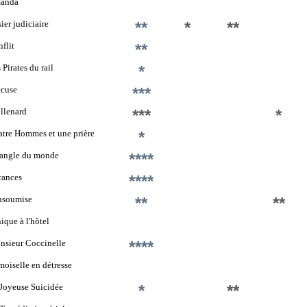
anda
ier judiciaire
**
*
**
flit
**
 Pirates du rail
*
ccuse
***
llenard
***
*
tre Hommes et une prière
*
'angle du monde
****
cances
****
nsoumise
**
**
ique à l'hôtel
sieur Coccinelle
****
oiselle en détresse
Joyeuse Suicidée
*
**