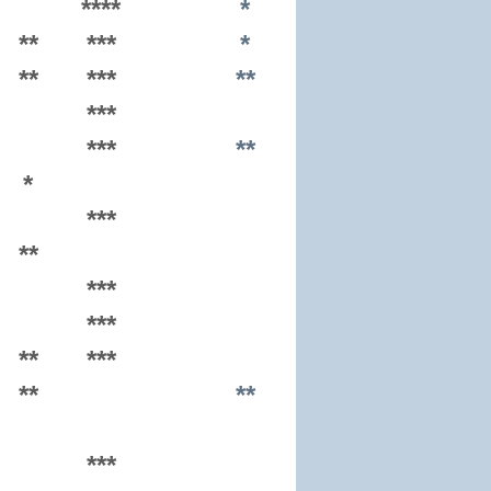
****
*
**
***
*
**
***
**
***
***
**
*
***
**
***
***
**
***
**
**
***