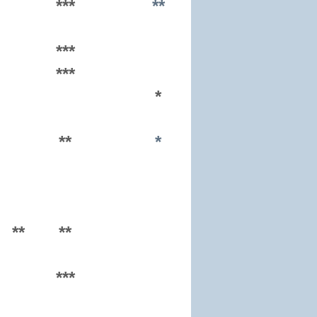
***
**
***
***
*
**
*
**
**
***