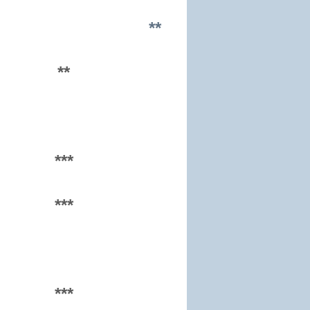
**
**
***
***
***