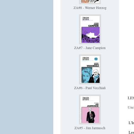
ZA#8 - Werner Herzog
ZA#7 - Jane Campion
ZA#6 - Paul Vecchiali
LES
Une 
L'I
ZA#5 - Jim Jarmusch
Les