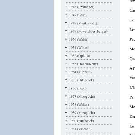
Am
1946 (Preminger)
Cas
1947 (Ford)
Con
1948 (Mankiewicz)
Les
1949 (Powell/Pressburger)
1950 (Walsh)
J'a
1951 (Wilder)
Mo
1952 (Ophuls)
Qua
1953 (Donen/Kelly)
A l
1954 (Minnelli)
Va
1955 (Hitchcock)
L'I
1956 (Ford)
1957 (Mizoguchi)
Pan
1958 (Welles)
Mon
1959 (Mizoguchi)
Dem
1960 (Hitchcock)
La 
1961 (Visconti)