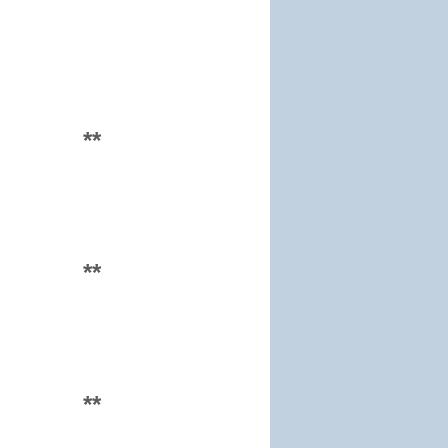
**
**
**