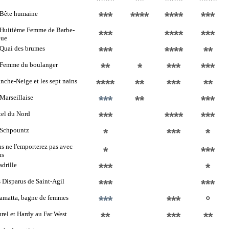
****
**
****
****
 Bête humaine
***
****
****
***
 Huitième Femme de Barbe-
***
****
***
eue
Quai des brumes
***
****
**
 Femme du boulanger
**
*
***
***
nche-Neige et les sept nains
****
**
***
**
Marseillaise
***
**
***
el du Nord
***
****
***
 Schpountz
*
***
*
s ne l'emporterez pas avec
*
***
us
drille
***
*
 Disparus de Saint-Agil
***
***
amatta, bagne de femmes
***
***
°
rel et Hardy au Far West
**
***
**