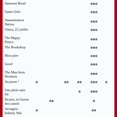
Samouni Road
***
Game Girls
***
Assassination
***
Nation
Utøya, 22 juillet
***
The Happy
***
Prince
The Bookshop
***
Mon père
***
Good
***
The Man from
***
Nowhere
Au poste !
*
**
**
***
*
Une pluie sans
*
***
fin
Sicario, la Guerre
**
*
des cartels
Avengers :
*
**
Infinity War