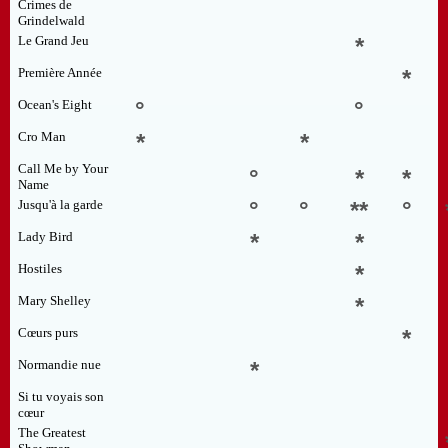
Crimes de
Grindelwald
Le Grand Jeu
*
Première Année
*
Ocean's Eight
°
°
Cro Man
*
*
Call Me by Your
°
*
*
Name
Jusqu'à la garde
°
°
**
°
Lady Bird
*
*
Hostiles
*
Mary Shelley
*
Cœurs purs
*
Normandie nue
*
Si tu voyais son
cœur
The Greatest