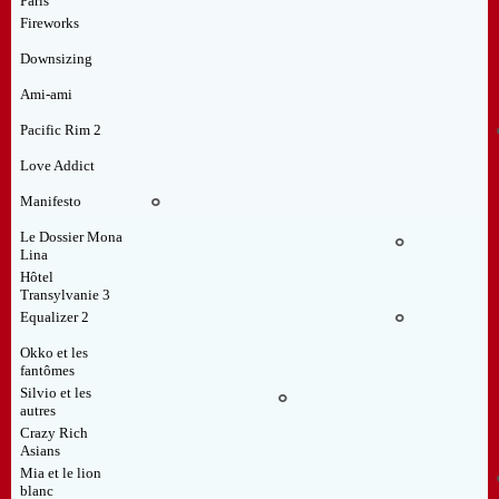
Paris
Fireworks
Downsizing
Ami-ami
Pacific Rim 2
Love Addict
Manifesto
°
Le Dossier Mona
°
Lina
Hôtel
Transylvanie 3
Equalizer 2
°
Okko et les
fantômes
Silvio et les
°
autres
Crazy Rich
Asians
Mia et le lion
blanc