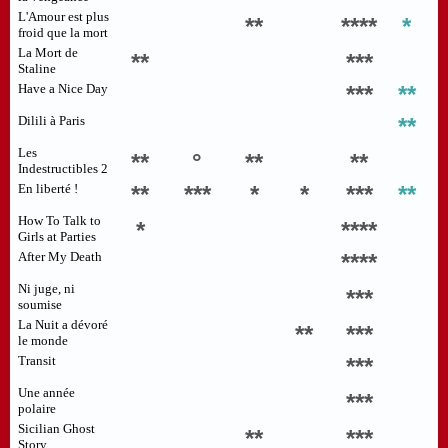
L'Amour est plus
**
****
*
froid que la mort
La Mort de
**
***
Staline
Have a Nice Day
***
**
Dilili à Paris
**
Les
**
°
**
**
Indestructibles 2
En liberté !
**
***
*
*
***
**
How To Talk to
*
****
Girls at Parties
After My Death
****
Ni juge, ni
***
soumise
La Nuit a dévoré
**
***
le monde
Transit
***
Une année
***
polaire
Sicilian Ghost
**
***
Story