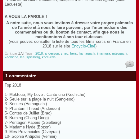
Lacuesta)
A VOUS LA PAROLE !
A notre suite, nous vous invitons à dresser votre propre palmarès
de l'année et à nous le faire parvenir, par l'intermédiaire des
commentaires ou du bouton de contact, afin que nous le
mentionnions à son tour ci-dessus.
(vous pouvez consulter la liste de tous les films sortis en France en
2018 sur le site
Encyclo-Ciné
)
Écrit par
ZA
| Tags :
2018
,
anderson
,
zhao
,
hers
,
hamaguchi
,
imamura
,
mizoguchi
,
kechiche
,
lee
,
spielberg
,
kore-eda
1
1 commentaire
Top 2018
1- Mektoub, My Love : Canto uno (Kechiche)
2- Seule sur la plage la nuit (Sang-soo)
3- Senses (Hamaguchi)
4- Phantom Thread (Anderson)
5- Contes de Juillet (Brac)
6- Burning (Chang-Dong)
7- Pentagon Papers (Spielberg)
8- Madame Hyde (Bozon)
9- Mes Provinciales (Civeyrac)
10- Sophia Antipolis (Vernier)