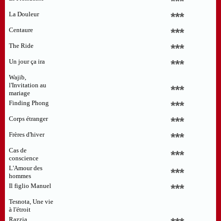
***
La Douleur
***
Centaure
***
The Ride
***
Un jour ça ira
***
Wajib,
l'Invitation au
***
mariage
Finding Phong
***
Corps étranger
***
Frères d'hiver
***
Cas de
***
conscience
L'Amour des
***
hommes
Il figlio Manuel
***
Tesnota, Une vie
à l'étroit
Razzia