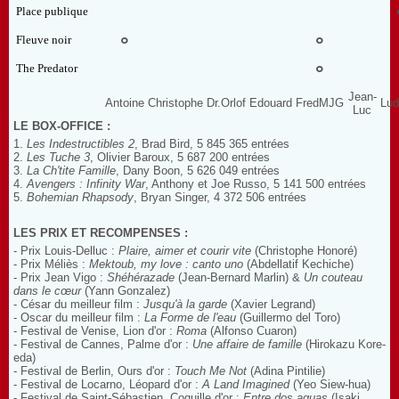
Place publique
Fleuve noir
°
°
The Predator
°
Jean-
Antoine
Christophe
Dr.Orlof
Edouard
FredMJG
Lud
Luc
LE BOX-OFFICE :
1.
Les Indestructibles 2
, Brad Bird,
5 845 365
entrées
2.
Les Tuche 3
, Olivier Baroux,
5 687 200
entrées
3.
La Ch'tite Famille
, Dany Boon,
5 626 049
entrées
4.
Avengers : Infinity War
, Anthony et Joe Russo,
5 141 500
entrées
5.
Bohemian Rhapsody
, Bryan Singer,
4 372 506
entrées
LES PRIX ET RECOMPENSES :
- Prix Louis-Delluc :
Plaire, aimer et courir vite
(Christophe Honoré)
- Prix Méliès :
Mektoub, my love : canto uno
(Abdellatif Kechiche)
- Prix Jean Vigo :
Shéhérazade
(Jean-Bernard Marlin) &
Un couteau
dans le cœur
(Yann Gonzalez)
- César du meilleur film :
Jusqu'à la garde
(Xavier Legrand)
- Oscar du meilleur film :
La Forme de l'eau
(Guillermo del Toro)
- Festival de Venise, Lion d'or :
Roma
(Alfonso Cuaron)
- Festival de Cannes, Palme d'or :
Une affaire de famille
(Hirokazu Kore-
eda)
- Festival de Berlin, Ours d'or :
Touch Me Not
(Adina Pintilie)
- Festival de Locarno, Léopard d'or :
A Land Imagined
(Yeo Siew-hua)
- Festival de Saint-Sébastien, Coquille d'or :
Entre dos aguas
(Isaki