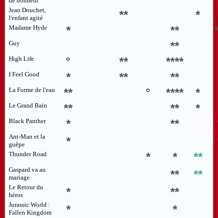
de bonheur
Jean Douchet,
**
*
l'enfant agité
Madame Hyde
*
**
Guy
**
High Life
°
**
****
I Feel Good
*
**
**
La Forme de l'eau
**
°
****
*
Le Grand Bain
**
**
*
Black Panther
*
**
Ant-Man et la
*
guêpe
Thunder Road
*
*
**
Gaspard va au
**
**
mariage
Le Retour du
*
**
héros
Jurassic World :
*
*
Fallen Kingdom