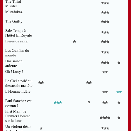
The Third
***
Murder
Mutafukaz
***
The Guilty
***
Sale Temps à
***
l'hôtel El Royale
Frères de sang
*
***
Les Confins du
***
monde
Une saison
***
*
ardente
Oh ! Lucy !
**
Le Ciel étoilé au-
**
**
dessus de ma tête
L'Homme fidèle
**
**
Paul Sanchez est
***
°
**
*
revenu !
First Man : le
Premier Homme
****
*
sur la lune
Un violent désir
*
***