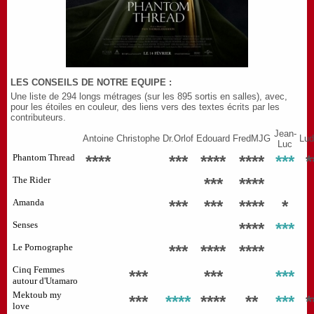
LES CONSEILS DE NOTRE EQUIPE :
Une liste de 294 longs métrages (sur les 895 sortis en salles), avec,
pour les étoiles en couleur, des liens vers des textes écrits par les
contributeurs.
Jean-
Antoine
Christophe
Dr.Orlof
Edouard
FredMJG
Lud
Luc
Phantom Thread
****
***
****
****
***
*
The Rider
***
****
Amanda
***
***
****
*
Senses
****
***
Le Pornographe
***
****
****
Cinq Femmes
***
***
***
autour d'Utamaro
Mektoub my
***
****
****
**
***
*
love