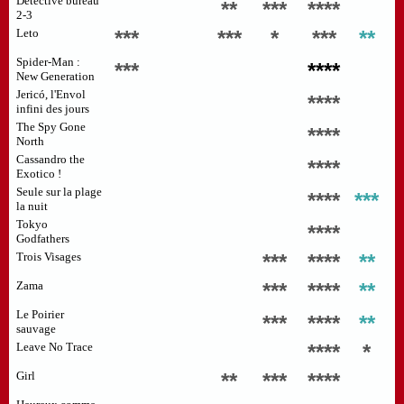
Détective bureau
**
***
****
2-3
Leto
***
***
*
***
**
Spider-Man :
***
****
New Generation
Jericó, l'Envol
****
infini des jours
The Spy Gone
****
North
Cassandro the
****
Exotico !
Seule sur la plage
****
***
la nuit
Tokyo
****
Godfathers
Trois Visages
***
****
**
Zama
***
****
**
Le Poirier
***
****
**
sauvage
Leave No Trace
****
*
Girl
**
***
****