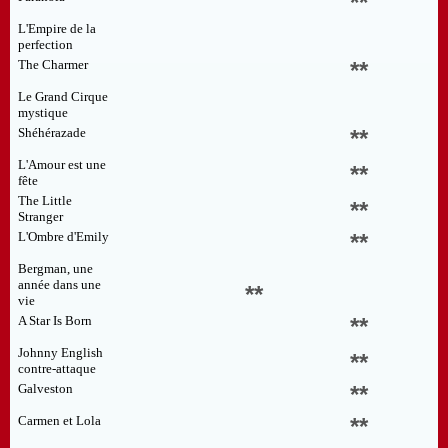
**
L'Empire de la
perfection
The Charmer
**
Le Grand Cirque
mystique
Shéhérazade
**
L'Amour est une
**
fête
The Little
**
Stranger
L'Ombre d'Emily
**
Bergman, une
année dans une
**
vie
A Star Is Born
**
Johnny English
**
contre-attaque
Galveston
**
Carmen et Lola
**