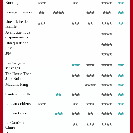
Burning
***
**
****
**
Pentagon Papers
**
****
***
***
**
Une affaire de
***
***
**
****
**
famille
Avant que nous
****
disparaissions
Una questione
****
privata
JSA
****
Les Garçons
***
***
****
**
sauvages
The House That
***
***
****
**
Jack Built
Madame Fang
****
****
**
Contes de juillet
**
***
****
**
L'Ile aux chiens
***
**
***
****
**
L'Ile au trésor
***
***
**
****
**
La Caméra de
**
***
****
Claire