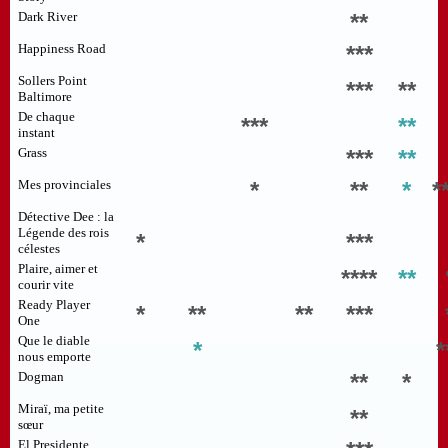
Dark River
**
Happiness Road
***
Sollers Point
***
**
Baltimore
De chaque
***
**
instant
Grass
***
**
Mes provinciales
*
**
*
*
Détective Dee : la
Légende des rois
*
***
célestes
Plaire, aimer et
****
**
courir vite
Ready Player
*
**
**
***
One
Que le diable
*
*
nous emporte
Dogman
**
*
Miraï, ma petite
**
sœur
El Presidente