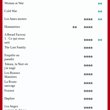
Woman at War
**
Cold War
**
Les Ames mortes
****
**
Diamantino
**
****
A Bread Factory
1 : Ce qui nous
****
**
unit
The Last Family
****
Enquête au
****
paradis
Takara, la Nuit où
****
j'ai nagé
Les Bonnes
****
Manières
La Route
****
sauvage
Foxtrot
****
Daphne
****
Les Anges
****