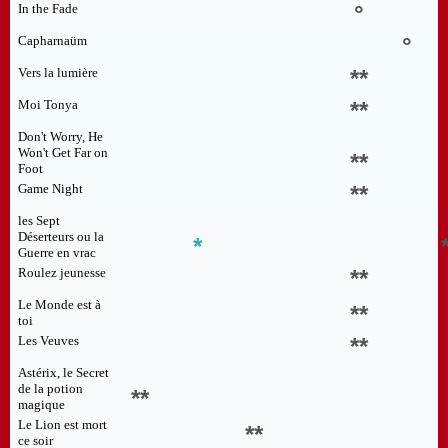
In the Fade
°
Capharnaüm
°
Vers la lumière
**
Moi Tonya
**
Don't Worry, He
Won't Get Far on
**
Foot
Game Night
**
les Sept
Déserteurs ou la
*
Guerre en vrac
Roulez jeunesse
**
Le Monde est à
**
toi
Les Veuves
**
Astérix, le Secret
de la potion
**
magique
Le Lion est mort
**
ce soir