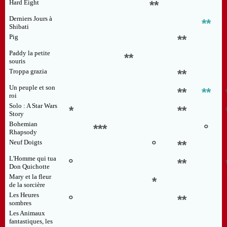
Hard Eight
**
Derniers Jours à
**
Shibati
Pig
**
Paddy la petite
**
souris
Troppa grazia
**
Un peuple et son
**
**
roi
Solo : A Star Wars
*
**
Story
Bohemian
***
°
Rhapsody
Neuf Doigts
°
**
L'Homme qui tua
°
**
Don Quichotte
Mary et la fleur
*
de la sorcière
Les Heures
°
**
sombres
Les Animaux
fantastiques, les