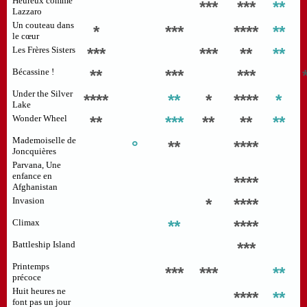
Heureux comme
***
***
**
Lazzaro
Un couteau dans
*
***
****
**
le cœur
Les Frères Sisters
***
***
**
**
Bécassine !
**
***
***
Under the Silver
****
**
*
****
*
Lake
Wonder Wheel
**
***
**
**
**
Mademoiselle de
°
**
****
Joncquières
Parvana, Une
enfance en
****
Afghanistan
Invasion
*
****
Climax
**
****
Battleship Island
***
Printemps
***
***
**
précoce
Huit heures ne
****
**
font pas un jour