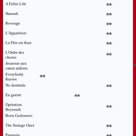
A Fuller Life
**
Hannah
**
Revenge
**
L'Apparition
**
La Fête est finie
**
L'Ordre des
**
choses
Jeunesse aux
cœurs ardents
Everybody
**
Knows
No dormirás
**
En guerre
**
Opération
**
Beyrouth
Boris Godounov
The Strange Ones
**
Paranoïa