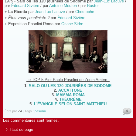
1975 -
Salo ou les 120 journées de Sodome
par
Jean-Luc Lacuve
/
par
Édouard Sivière
/ par
Antoine Mouton
/ par
Buster
+
La Ricotta
par
Jean-Luc Lacuve
/ par
Christophe
+
Êtes-vous pasoliniste ?
par
Édouard Sivière
+ Exposition Pasolini Roma par
Oriane Sidre
Le TOP 5 Pier Paolo Pasolini de Zoom Arrière :
1.
SALO OU LES 120 JOURNÉES DE SODOME
2.
ACCATTONE
3.
MAMMA ROMA
4.
THÉORÈME
5.
L'ÉVANGILE SELON SAINT MATTHIEU
0
Écrit par
ZA
| Tags :
pasolini
Les commentaires sont fermés.
> Haut de page