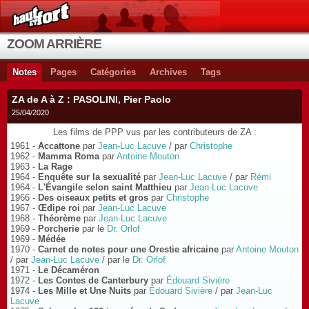
ZOOM ARRIÈRE
Notes
Pages
Catégories
Archives
Tags
ZA de A à Z : PASOLINI, Pier Paolo
25/04/2020
Les films de PPP vus par les contributeurs de ZA :
1961 -
Accattone
par
Jean-Luc Lacuve
/ par
Christophe
1962 -
Mamma Roma
par
Antoine Mouton
1963 -
La Rage
1964 -
Enquête sur la sexualité
par
Jean-Luc Lacuve
/ par
Rémi
1964 -
L'Évangile selon saint Matthieu
par
Jean-Luc Lacuve
1966 -
Des oiseaux petits et gros
par
Christophe
1967 -
Œdipe roi
par
Jean-Luc Lacuve
1968 -
Théorème
par
Jean-Luc Lacuve
1969 -
Porcherie
par le
Dr. Orlof
1969 -
Médée
1970 -
Carnet de notes pour une Orestie africaine
par
Antoine Mouton
/ par
Jean-Luc Lacuve
/ par le
Dr. Orlof
1971 -
Le Décaméron
1972 -
Les Contes de Canterbury
par
Édouard Sivière
1974 -
Les Mille et Une Nuits
par
Édouard Sivière
/ par
Jean-Luc
Lacuve