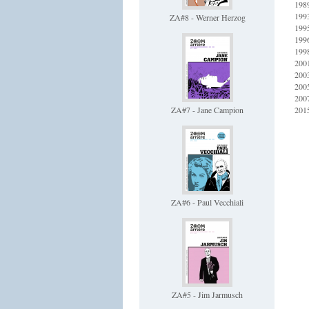
198
199
ZA#8 - Werner Herzog
199
199
199
200
200
200
200
ZA#7 - Jane Campion
201
ZA#6 - Paul Vecchiali
ZA#5 - Jim Jarmusch