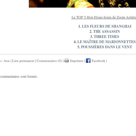
Le TOP 5 Hou Hsiao-hsien de Zoom Arrière
1.
LES FLEURS DE SHANGHAI
2.
THE ASSASSIN
3.
THREE TIMES
4.
LE MAÎTRE DE MARIONNETTES
5.
POUSSIÈRES DANS LE VENT
gs :
hou
|
Lien permanent
|
Commentaires (0)
|
Imprimer
|
Facebook
|
commentaires sont fermés.