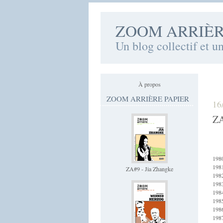
ZOOM ARRIÈ
Un blog collectif et u
À propos
ZOOM ARRIÈRE PAPIER
16
ZA
198
198
ZA#9 - Jia Zhangke
198
198
198
198
198
198