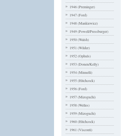
1946 (Preminger)
1947 (Ford)
1948 (Mankiewicz)
1949 (Powell/Pressburger)
1950 (Walsh)
1951 (Wilder)
1952 (Ophuls)
1953 (Donen/Kelly)
1954 (Minnelli)
1955 (Hitchcock)
1956 (Ford)
1957 (Mizoguchi)
1958 (Welles)
1959 (Mizoguchi)
1960 (Hitchcock)
1961 (Visconti)