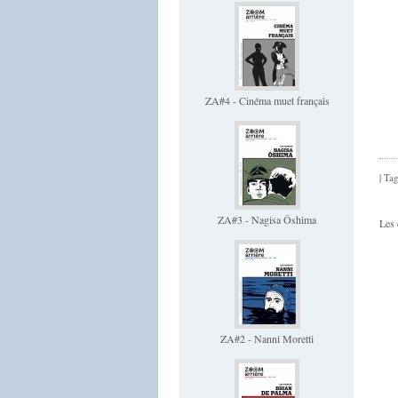
ZA#4 - Cinéma muet français
| Ta
ZA#3 - Nagisa Ôshima
Les 
ZA#2 - Nanni Moretti