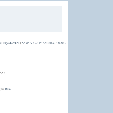
s
|
Page d'accueil
|
ZA de A à Z : IMAMURA, Shohei »
 ZA :
 par
Rémi