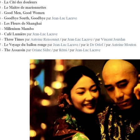
9 -
La Cité des douleurs
3 -
Le Maître de marionnettes
5 -
Good Men, Good Women
6 -
Goodbye South, Goodbye
par
Jean-Luc Lacuve
8 -
Les Fleurs de Shanghai
1 -
Millenium Mambo
3 -
Café Lumière
par
Jean-Luc Lacuve
5 -
Three Times
par
Antoine Rensonnet
/ par
Jean-Luc Lacuve
/ par
Vincent Jourdan
7 -
Le Voyage du ballon rouge
par
Jean-Luc Lacuve
/ par le
Dr Orlof
/ par
Antoine Mouton
5 -
The Assassin
par
Oriane Sidre
/ par
Rémi
/ par
Jean-Luc Lacuve