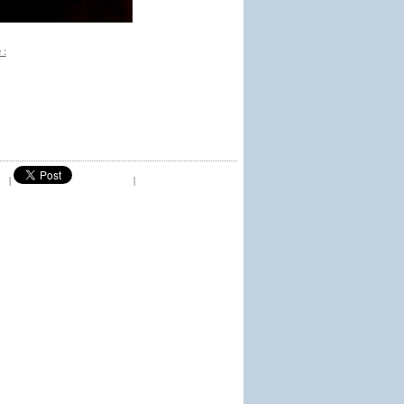
 :
|
|