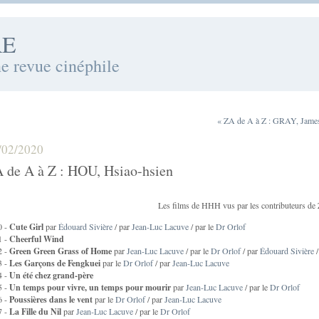
RE
ne revue cinéphile
« ZA de A à Z : GRAY, Jame
/02/2020
 de A à Z : HOU, Hsiao-hsien
Les films de HHH vus par les contributeurs de
0 -
Cute Girl
par
Édouard Sivière
/ par
Jean-Luc Lacuve
/ par le
Dr Orlof
1 -
Cheerful Wind
2 -
Green Green Grass of Home
par
Jean-Luc Lacuve
/ par le
Dr Orlof
/ par
Édouard Sivière
/
3 -
Les Garçons de Fengkuei
par le
Dr Orlof
/ par
Jean-Luc Lacuve
4 -
Un été chez grand-père
5 -
Un temps pour vivre, un temps pour mourir
par
Jean-Luc Lacuve
/ par le
Dr Orlof
6 -
Poussières dans le vent
par le
Dr Orlof
/ par
Jean-Luc Lacuve
7 -
La Fille du Nil
par
Jean-Luc Lacuve
/ par le
Dr Orlof