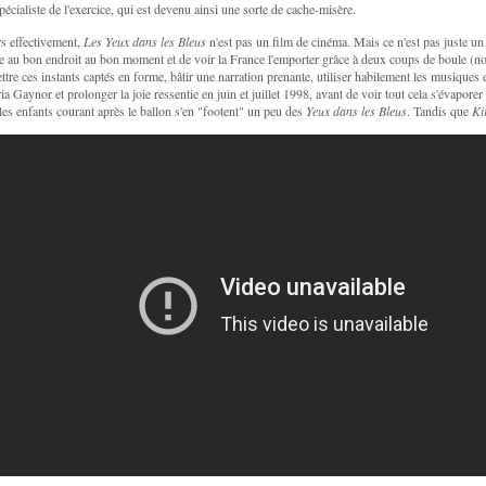
pécialiste de l'exercice, qui est devenu ainsi une sorte de cache-misère.
s effectivement,
Les Yeux dans les Bleus
n'est pas un film de cinéma. Mais ce n'est pas juste u
re au bon endroit au bon moment et de voir la France l'emporter grâce à deux coups de boule (no
ettre ces instants captés en forme, bâtir une narration prenante, utiliser habilement les musique
ia Gaynor et prolonger la joie ressentie en juin et juillet 1998, avant de voir tout cela s'évaporer
les enfants courant après le ballon s'en "footent" un peu des
Yeux dans les Bleus
. Tandis que
Ki