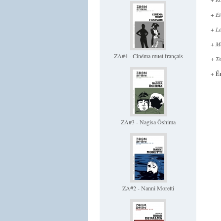
+
Êt
+
La
+
Mo
ZA#4 - Cinéma muet français
+
To
+
É
ZA#3 - Nagisa Ôshima
ZA#2 - Nanni Moretti