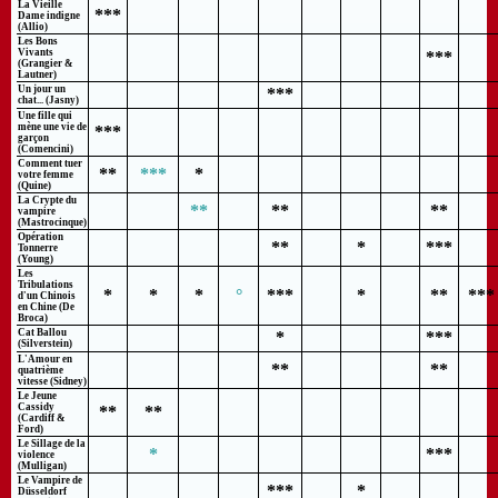
La Vieille
***
Dame indigne
(Allio)
Les Bons
Vivants
***
(Grangier &
Lautner)
Un jour un
***
chat... (Jasny)
Une fille qui
mène une vie de
***
garçon
(Comencini)
Comment tuer
**
***
*
votre femme
(Quine)
La Crypte du
**
**
**
vampire
(Mastrocinque)
Opération
**
*
***
Tonnerre
(Young)
Les
Tribulations
*
*
*
°
***
*
**
***
d'un Chinois
en Chine (De
Broca)
Cat Ballou
*
***
(Silverstein)
L'Amour en
**
**
quatrième
vitesse (Sidney)
Le Jeune
Cassidy
**
**
(Cardiff &
Ford)
Le Sillage de la
*
***
violence
(Mulligan)
Le Vampire de
***
*
Düsseldorf