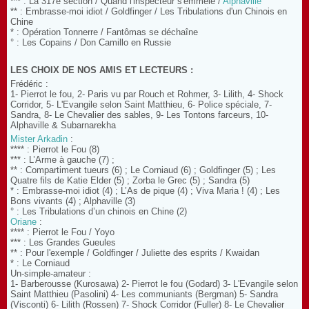
*** : La 317e section / Quand l'inspecteur s'emmêle /
Alphaville
** : Embrasse-moi idiot / Goldfinger / Les Tribulations d'un Chinois en
Chine
* : Opération Tonnerre / Fantômas se déchaîne
° : Les Copains / Don Camillo en Russie
LES CHOIX DE NOS AMIS ET LECTEURS :
Frédéric :
1- Pierrot le fou, 2- Paris vu par Rouch et Rohmer, 3- Lilith, 4- Shock
Corridor, 5- L'Evangile selon Saint Matthieu, 6- Police spéciale, 7-
Sandra, 8- Le Chevalier des sables, 9- Les Tontons farceurs, 10-
Alphaville & Subarnarekha
Mister Arkadin
:
**** : Pierrot le Fou (8)
*** : L’Arme à gauche (7) ;
** : Compartiment tueurs (6) ; Le Corniaud (6) ; Goldfinger (5) ; Les
Quatre fils de Katie Elder (5) ; Zorba le Grec (5) ; Sandra (5)
* : Embrasse-moi idiot (4) ; L’As de pique (4) ; Viva Maria ! (4) ; Les
Bons vivants (4) ; Alphaville (3)
° : Les Tribulations d’un chinois en Chine (2)
Oriane
:
**** : Pierrot le Fou / Yoyo
*** : Les Grandes Gueules
** : Pour l'exemple / Goldfinger / Juliette des esprits / Kwaidan
* : Le Corniaud
Un-simple-amateur :
1- Barberousse (Kurosawa) 2- Pierrot le fou (Godard) 3- L'Evangile selon
Saint Matthieu (Pasolini) 4- Les communiants (Bergman) 5- Sandra
(Visconti) 6- Lilith (Rossen) 7- Shock Corridor (Fuller) 8- Le Chevalier