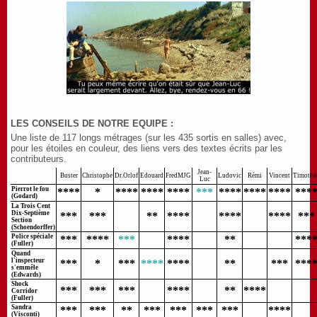
LES CONSEILS DE NOTRE EQUIPE :
Une liste de 117 longs métrages (sur les 435 sortis en salles) avec,
pour les étoiles en couleur, des liens vers des textes écrits par les
contributeurs.
Jean-
Buster
Christophe
Dr.Orlof
Edouard
FredMJG
Ludovic
Rémi
Vincent
Timothé
Luc
Pierrot le fou
****
*
****
****
****
***
****
****
****
***
(Godard)
La Trois Cent
Dix-Septième
***
***
**
****
****
****
***
Section
(Schoendorffer)
Police spéciale
***
****
***
****
**
***
(Fuller)
Quand
l'inspecteur
***
*
***
****
****
**
***
***
s'emmêle
(Edwards)
Shock
***
***
***
****
**
****
Corridor
(Fuller)
Sandra
***
***
**
***
***
***
***
****
(Visconti)