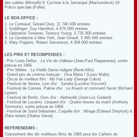
des sables (Minnelli) 9- Cyclone à la Jamaïque (Mackendrick) 10-
Police spéciale (Fuller)
LE BOX-OFFICE :
1.
Le Corniaud
, Gérard Oury, 11 740 438 entrées
2.
Goldfinger
, Guy Hamilton, 6 675 000 entrées
3.
Opération Tonnerre
, Terence Young, 5 735 000 entrées
4.
Le Gendarme à New York
, Jean Girault, 5 495 045 entrées
5.
Mary Poppins
, Robert Stevenson, 4 309 000 entrées
LES PRIX ET RECOMPENSES :
- Prix Louis-Delluc :
La Vie de château
(Jean-Paul Rappeneau), sortie
prévue en 1966
- Prix Méliès :
La Vieille Dame indigne
(René Allio)
- Grand prix du cinéma français :
Viva Maria !
(Louis Malle)
- Oscar du meilleur film :
My Fair Lady
(George Cukor)
- Festival de Venise, Lion d'or :
Sandra
(Luchino Visconti)
- Festival de Cannes, Palme d'or :
Le Knack et comment l'avoir
(Richard
Lester)
- Festival de Berlin, Ours d'or :
Alphaville
(Jean-Luc Godard)
- Festival de Locarno, Léopard d'or :
Quatre heures du matin
(Anthony
Simmons), sortie prévue en 1966
- Festival de Saint-Sébastien, Coquille d'or :
Mirage
(Edward Dmytryk) &
Zlata reneta
(Otakar Vavra)
REFERENDUMS :
Classement des dix meilleurs films de 1965 pour les
Cahiers du