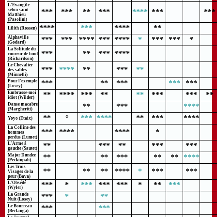
L'Evangile
selon saint
***
***
**
***
****
***
***
Matthieu
(Pasolini)
****
***
****
**
Lilith (Rossen)
Alphaville
***
***
****
***
****
*
***
***
*
(Godard)
La Solitude du
***
**
***
****
coureur de fond
(Richardson)
Le Chevalier
***
****
**
***
**
des sables
(Minnelli)
Pour l'exemple
***
**
***
***
***
(Losey)
Embrasse-moi
**
****
***
**
**
***
***
**
idiot (Wilder)
Danse macabre
**
***
****
(Margheriti)
**
°
***
****
**
***
****
Yoyo (Etaix)
La Colline des
***
****
****
*
hommes
perdus (Lumet)
L'Arme à
**
***
**
***
***
gauche (Sautet)
Major Dundee
**
**
***
**
**
****
(Peckinpah)
Les Trois
**
**
**
****
*
***
***
Visages de la
peur (Bava)
L'Obsédé
***
*
***
***
***
*
**
***
(Wyler)
La Grande
***
*
**
Nuit (Losey)
Le Bourreau
***
***
(Berlanga)