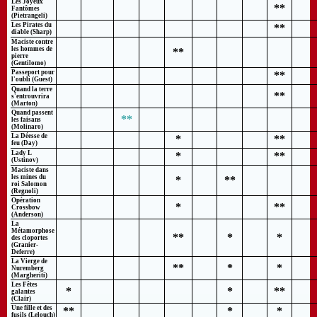
Les Joyeux
**
Fantômes
(Pietrangeli)
Les Pirates du
**
diable (Sharp)
Maciste contre
les hommes de
**
pierre
(Gentilomo)
Passeport pour
**
l'oubli (Guest)
Quand la terre
**
s'entrouvrira
(Marton)
Quand passent
**
les faisans
(Molinaro)
La Déesse de
*
**
feu (Day)
Lady L
*
**
(Ustinov)
Maciste dans
les mines du
*
**
roi Salomon
(Regnoli)
Opération
*
**
Crossbow
(Anderson)
La
Métamorphose
**
*
*
des cloportes
(Granier-
Deferre)
La Vierge de
**
*
*
Nuremberg
(Margheriti)
Les Fêtes
*
*
**
galantes
(Clair)
Une fille et des
**
*
*
fusils (Lelouch)