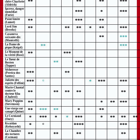
**
**
**
***
chère Charlotte
(Aldrich)
Ipcress, danger
***
*
***
immédiat
(Furie)
Point limite
**
***
**
(Lumet)
Lord Jim
**
**
**
*
**
***
(Brooks)
Casanova
**
***
soixante-dix
(Monicelli)
La Dame de
**
***
pique (Keigel)
Le Moment de
**
***
la vérité (Rosi)
Le Tueur de
**
***
Boston
(Topper)
Sécheresse
***
**
(Pereira dos
Santos)
Juliette des
***
°
*
***
***
esprits (Fellini)
Marie-Chantal
contre le
**
**
**
**
**
docteur Kha
(Chabrol)
Mary Poppins
**
*
**
***
(Stevenson)
Une vierge sur
**
***
**
*
**
canapé (Quine)
Le Corniaud
*
***
*
*
***
*
**
**
**
(Oury)
Kwaidan
*
°
****
***
(Kobayashi)
La Chambre
**
**
**
**
des tortures
(Corman)