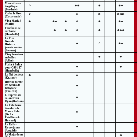
Merveilleuse
°
**
*
**
Angélique
(Borderie)
Zorba le Grec
°
*
*
***
(Cacoyannis)
Viva Maria !
*
**
*
°
*
**
(Malle)
Fantômas se
*
*
°
*
***
déchaîne
(Hunebelle)
La Plus
Grande
*
°
**
Histoire
jamais contée
(Stevens)
Cinq Semaines
*
*
en ballon
(Allen)
Furia à Bahia
*
*
pour OSS 117
(Hunebelle)
La Nef des fous
*
*
(Kramer)
Hercule contre
les tyrans de
*
Babylone
(Paolella)
L'Express du
*
colonel von
Ryan (Robson)
La Fabuleuse
Aventure de
Marco Polo
*
(De La
Patellière &
Howard)
La Rolls-
*
Royce jaune
(Asquith)
Le Majordome
*