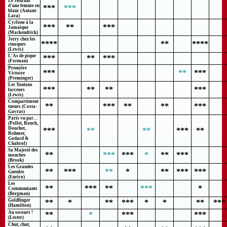
Le Journal
d'une femme en
***
***
blanc (Autant-
Lara)
Cyclone à la
***
**
***
Jamaïque
(Mackendrick)
Jerry chez les
****
**
****
cinoques
(Lewis)
L'As de pique
***
**
***
(Forman)
Première
***
**
***
Victoire
(Preminger)
Les Tontons
***
**
**
***
farceurs
(Lewis)
Compartiment
**
***
**
**
***
tueurs (Costa-
Gavras)
Paris vu par…
(Pollet, Rouch,
Douchet,
***
**
**
***
**
Rohmer,
Godard &
Chabrol)
Sa Majesté des
**
***
***
*
**
***
mouches
(Brook)
Les Grandes
**
***
**
*
**
***
***
Gueules
(Enrico)
Les
**
***
**
***
*
Communiants
(Bergman)
Goldfinger
**
*
**
***
*
*
**
***
(Hamilton)
Au secours !
**
*
***
***
(Lester)
Chut, chut,