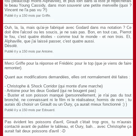
fou (beaucoup moins Alphaville), et plus loin dans la liste je repêcherais
le beau Young Cassidy, dans mon souvenir une petite merveille (quoi ?
Vincent ne l'a pas vu ?!)
Publié il y a 150 mois par Griffe.
Répondre à ce commentaire
Ouh, la, la, mais qu'ai-je fabriqué avec Godard dans ma notation ? Ce
doit être l'alcool ou les soucis, je ne sais pas. Bon, en tout cas, Pierrot
le fou, c'est quatre étoiles - comme tout le monde - et non trois. Et,
Alphaville, que j'ai laissé passer, c'est quatre aussi.
Désolé.
Publié il y a 150 mois par Antoine.
Répondre à ce commentaire
Merci Griffe pour la réponse et Frédéric pour le top (que je viens de faire
remonter).
Quant aux modifications demandées, elles ont normalement été faites :
- Christophe & Shock Corridor (qui monte d'une marche)
- Antoine pour les deux Godard (qui ne bougent pas)
- Buster et son poisson manqué (personnellement, je n'ai pas du tout
bronché, ne connaissant ni le film ni le réalisateur, hormis de nom ; tu
aurais dû choisir un Girault ou un Oury, ça aurait mieux fonctionné :) )
Publié il y a 150 mois par Edouard.
Répondre à ce commentaire
Pas évident les poissons d'avril, Girault c'était trop gros, tu m'aurais
contacté avant de publier le tableau, et Oury, bah... avec Christophe ça
aurait fait deux poissons d'avril :-D