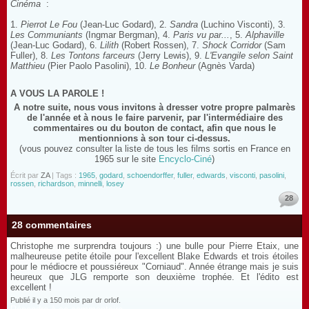
Cinéma
:
1.
Pierrot Le Fou
(Jean-Luc Godard), 2.
Sandra
(Luchino Visconti), 3.
Les Communiants
(Ingmar Bergman), 4.
Paris vu par...
, 5.
Alphaville
(Jean-Luc Godard), 6.
Lilith
(Robert Rossen), 7.
Shock Corridor
(Sam
Fuller), 8.
Les Tontons farceurs
(Jerry Lewis), 9.
L'Evangile selon Saint
Matthieu
(Pier Paolo Pasolini), 10.
Le Bonheur
(Agnès Varda)
A VOUS LA PAROLE !
A notre suite, nous vous invitons à dresser votre propre palmarès
de l'année et à nous le faire parvenir, par l'intermédiaire des
commentaires ou du bouton de contact, afin que nous le
mentionnions à son tour ci-dessus.
(vous pouvez consulter la liste de tous les films sortis en France en
1965 sur le site
Encyclo-Ciné
)
Écrit par
ZA
| Tags :
1965
,
godard
,
schoendorffer
,
fuller
,
edwards
,
visconti
,
pasolini
,
rossen
,
richardson
,
minnelli
,
losey
28
28 commentaires
Christophe me surprendra toujours :) une bulle pour Pierre Etaix, une
malheureuse petite étoile pour l'excellent Blake Edwards et trois étoiles
pour le médiocre et poussiéreux "Corniaud". Année étrange mais je suis
heureux que JLG remporte son deuxième trophée. Et l'édito est
excellent !
Publié il y a 150 mois par dr orlof.