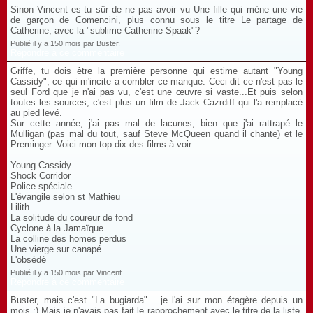
Sinon Vincent es-tu sûr de ne pas avoir vu Une fille qui mène une vie
de garçon de Comencini, plus connu sous le titre Le partage de
Catherine, avec la "sublime Catherine Spaak"?
Publié il y a 150 mois par Buster.
Répondre à ce commentaire
Griffe, tu dois être la première personne qui estime autant "Young
Cassidy", ce qui m'incite a combler ce manque. Ceci dit ce n'est pas le
seul Ford que je n'ai pas vu, c'est une œuvre si vaste...Et puis selon
toutes les sources, c'est plus un film de Jack Cazrdiff qui l'a remplacé
au pied levé.
Sur cette année, j'ai pas mal de lacunes, bien que j'ai rattrapé le
Mulligan (pas mal du tout, sauf Steve McQueen quand il chante) et le
Preminger. Voici mon top dix des films à voir :
Young Cassidy
Shock Corridor
Police spéciale
L'évangile selon st Mathieu
Lilith
La solitude du coureur de fond
Cyclone à la Jamaïque
La colline des homes perdus
Une vierge sur canapé
L'obsédé
Publié il y a 150 mois par Vincent.
Répondre à ce commentaire
Buster, mais c'est "La bugiarda"... je l'ai sur mon étagère depuis un
mois :) Mais je n'avais pas fait le rapprochement avec le titre de la liste.