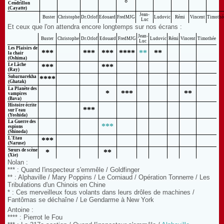
°
Cendrillon
(Cayatte)
Jean-
Buster
Christophe
Dr.Orlof
Edouard
FredMJG
Ludovic
Rémi
Vincent
Timothé
Luc
Et ceux que l'on attendra encore longtemps sur nos écrans :
Jean-
Buster
Christophe
Dr.Orlof
Edouard
FredMJG
Ludovic
Rémi
Vincent
Timothée
Luc
Les Plaisirs de
***
***
***
****
**
**
la chair
(Oshima)
Le Lâche
***
***
(Ray)
Subarnarekha
****
(Ghatak)
La Planète des
*
***
**
vampires
(Bava)
Histoire écrite
***
sur l'eau
(Yoshida)
La Guerre des
***
espions
(Shinoda)
L'Etau
***
(Naruse)
Sœurs de scène
*
**
(Xie)
Nolan :
*** : Quand l'inspecteur s'emmêle / Goldfinger
** : Alphaville / Mary Poppins / Le Corniaud / Opération Tonnerre / Les
Tribulations d'un Chinois en Chine
* : Ces merveilleux fous volants dans leurs drôles de machines /
Fantômas se déchaîne / Le Gendarme à New York
Antoine :
**** : Pierrot le Fou