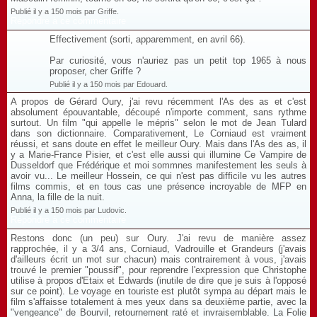
Publié il y a 150 mois par Griffe.
Répondre à ce commentaire
Effectivement (sorti, apparemment, en avril 66).
Par curiosité, vous n'auriez pas un petit top 1965 à nous
proposer, cher Griffe ?
Publié il y a 150 mois par Edouard.
A propos de Gérard Oury, j'ai revu récemment l'As des as et c'est
absolument épouvantable, découpé n'importe comment, sans rythme
surtout. Un film "qui appelle le mépris" selon le mot de Jean Tulard
dans son dictionnaire. Comparativement, Le Corniaud est vraiment
réussi, et sans doute en effet le meilleur Oury. Mais dans l'As des as, il
y a Marie-France Pisier, et c'est elle aussi qui illumine Ce Vampire de
Dusseldorf que Frédérique et moi sommnes manifestement les seuls à
avoir vu... Le meilleur Hossein, ce qui n'est pas difficile vu les autres
films commis, et en tous cas une présence incroyable de MFP en
Anna, la fille de la nuit.
Publié il y a 150 mois par Ludovic.
Répondre à ce commentaire
Restons donc (un peu) sur Oury. J'ai revu de manière assez
rapprochée, il y a 3/4 ans, Corniaud, Vadrouille et Grandeurs (j'avais
d'ailleurs écrit un mot sur chacun) mais contrairement à vous, j'avais
trouvé le premier "poussif", pour reprendre l'expression que Christophe
utilise à propos d'Etaix et Edwards (inutile de dire que je suis à l'opposé
sur ce point). Le voyage en touriste est plutôt sympa au départ mais le
film s'affaisse totalement à mes yeux dans sa deuxième partie, avec la
"vengeance" de Bourvil, retournement raté et invraisemblable. La Folie