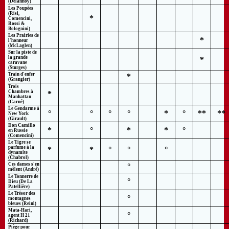
(Delannoy)
Les Poupées
(Risi,
*
Comencini,
Rossi &
Bolognini)
Les Prairies de
*
l'honneur
(McLaglen)
Sur la piste de
la grande
*
caravane
(Sturges)
Train d'enfer
*
(Grangier)
Trois
Chambres à
*
Manhattan
(Carné)
Le Gendarme à
°
°
°
°
*
°
**
**
New York
(Girault)
Don Camillo
*
°
*
*
°
en Russie
(Comencini)
Le Tigre se
parfume à la
*
*
°
°
°
dynamite
(Chabrol)
Ces dames s'en
°
mêlent (André)
Le Tonnerre de
°
Dieu (De La
Patellière)
Le Trésor des
°
montagnes
bleues (Reinl)
Mata-Hari,
°
agent H 21
(Richard)
Piège pour