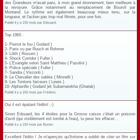
des Grandeurs m'avait paru, à mon grand étonnement, bien meilleure à
la revoyure. Grâce notamment au remplacement de Bourvil par
Montand. Le rythme est également beaucoup mieux tenu, sur la
longueur, et l'action pas trop mal filmée, pour une fois.
Publié il y a 150 mois par Edouard.
Répondre à ce commentaire
Top 1965 :
1- Pierrot le fou ( Godard )
2- Paris vu par Rouch et Rohmer
3- Lilith ( Rossen )
4- Shock Corridor ( Fuller )
5- L'Evangile selon Saint Matthieu ( Pasolini )
6- Police spéciale ( Fuller )
7- Sandra ( Visconti )
8- Le Chevalier des sables ( Minnelli )
9- Les Tontons farceurs ( Lewis )
10- Alphaville ( Godard )et Subarnarekha (Ghatak)
Publié il y a 150 mois par Frédéric.
Répondre à ce commentaire
Oui il est épatant l'édito! ;-)
Sinon Edouard, les 4 étoiles pour la Grosse caisse c'était un poisson
d'avril (qui visiblement est tombé à l'eau), tu peux les effacer...
Publié il y a 150 mois par Buster.
Répondre à ce commentaire
Excellent l'édito ! Je m'aperçois qu'Antoine a oublié de citer un film sur