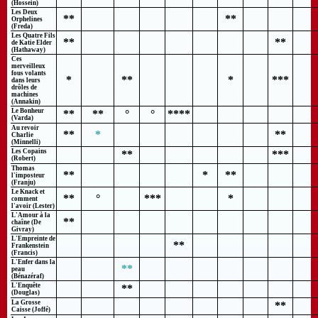
(Hossein)
Les Deux
**
**
Orphelines
(Freda)
Les Quatre Fils
**
**
de Katie Elder
(Hathaway)
Ces
merveilleux
fous volants
*
**
*
***
dans leurs
drôles de
machines
(Annakin)
Le Bonheur
**
**
°
°
****
(Varda)
Au revoir
**
*
**
Charlie
(Minnelli)
Les Copains
**
***
(Robert)
Thomas
**
*
**
l'imposteur
(Franju)
Le Knack et
**
°
***
*
comment
l'avoir (Lester)
L'Amour à la
**
chaîne (De
Givray)
L'Empreinte de
**
Frankenstein
(Francis)
L'Enfer dans la
**
peau
(Bénazéraf)
L'Enquête
**
(Douglas)
La Grosse
**
Caisse (Joffé)