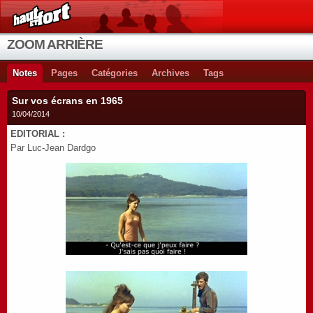
ZOOM ARRIÈRE
Notes
Pages
Catégories
Archives
Tags
Sur vos écrans en 1965
10/04/2014
EDITORIAL :
Par Luc-Jean Dardgo