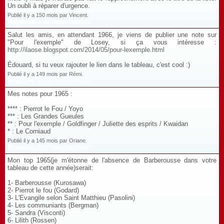
Un oubli à réparer d'urgence.
Publié il y a 150 mois par Vincent.
Répondre à ce commentaire
Salut les amis, en attendant 1966, je viens de publier une note sur
"Pour l'exemple" de Losey, si ça vous intéresse :
http://ilaose.blogspot.com/2014/05/pour-lexemple.html
Édouard, si tu veux rajouter le lien dans le tableau, c'est cool :)
Publié il y a 149 mois par Rémi.
Répondre à ce commentaire
Mes notes pour 1965 :
**** : Pierrot le Fou / Yoyo
*** : Les Grandes Gueules
** : Pour l'exemple / Goldfinger / Juliette des esprits / Kwaidan
* : Le Corniaud
Publié il y a 145 mois par Oriane.
Répondre à ce commentaire
Mon top 1965(je m'étonne de l'absence de Barberousse dans votre
tableau de cette année)serait:
1- Barberousse (Kurosawa)
2- Pierrot le fou (Godard)
3- L'Evangile selon Saint Matthieu (Pasolini)
4- Les communiants (Bergman)
5- Sandra (Visconti)
6- Lilith (Rossen)