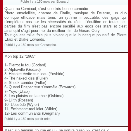
Publié il y a 150 mois par Edouard.
Quant au Corniaud, c'est une très bonne comédie.
Photo ensoleillée, charme de l'Italie, musique de Delerue, un duo
comique efficace mais tenu, un rythme impeccable, des gags qui
n'empiètent pas sur les nécessités du récit. L'équilibre en toutes les
parties du film n'est pas encore sacrifié aux egos des stars et c'est
ainsi qu'il s'agit pour moi du meilleur film de Gérard Oury.
Tout ça est mille fois plus vivant que le burlesque poussif de Pierre
Etaix et Blake Edwards.
Publié il y a 150 mois par Christophe.
Répondre à ce commentaire
Mon top 12 "1965"
1- Pierrot le fou (Godard)
2- Alphaville (Godard)
3- Histoire écrite sur l'eau (Yoshida)
4- The naked kiss (Fuller)
5- Shock corridor (Fuller)
6- Quand l'inspecteur s'emmêle (Edwards)
7- Yoyo (Etaix)
8- Les plaisirs de la chair (Oshima)
9- Lilith (Rossen)
10- L'obsédé (Wyler)
11- Embrasse-moi idiot (Wilder)
12- Les communiants (Bergman)
Publié il y a 150 mois par dr orlof.
Répondre à ce commentaire
Masculin féminin, tourné en 65, ne sortira qu'en 66, c'est ça ?