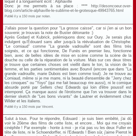
lequel il a longuement écrit : Alphaville
Donc je me permets à sa place : ****
http://desoncoeur.over-
blog.com/article-alphaville-le-sublime-et-le-grotesque-49943765.html
Publié il y a 150 mois par nolan.
Répondre à ce commentaire
J'allais poser la question pour "La grosse caisse", car si j'en ai un bon
souvenir, je trouvais la note de Buster détonante :)
Après Godard et Kubrick, polémiquons donc sur Oury. Je serais plus
indulgent qu’Édouard sans aller jusqu'à la réévaluation de Christophe.
"Le corniaud" comme "La grande vadrouille" sont des films très
soignés, et ce qui fonctionne, De Funès en premier lieu, fonctionne
bien, avec de belles idées de mise en scène comme la scène de la
douche ou celle de la réparation de la voiture. Mais sur ces deux titres
je trouve que certaines choses ont vieillit dans le ton, la vision de la
femme, et les parties sentimentales avec Bourvil (encore que dans "La
grande vadrouille, marie Dubois est bien comme tout). Je ne trouve au
Corniaud, même si je me marre, ni la beauté d'ensemble de "Jerry chez
les cinoques" ou "Yoyo" (qui me fait beaucoup rire aussi), ni le comique
absurde porté par Sellers chez Edwards qui loin d'être poussif est
intemporel. Ça manque aussi de l'érotisme que l'on va trouver dans le
dernier sketch de "Les bons vivants" de Lautner et évidemment chez
Wilder et les italiens.
Publié il y a 150 mois par Vincent.
Répondre à ce commentaire
Salut à tous. Pour te répondre, Edouard : je suis bien embêté, j'ai dû
voir le 20ème des films de cette liste, et encore... Moi qui me croyais
cinéphile ! Par exemple - honte à moi - je n'ai pas vu les deux Fuller en
tête de liste, ni le Schoendorffer, ni l'Edwards ! Bien sûr, j'aime Pierrot le