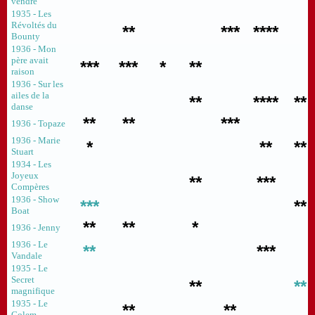
vendre
1935 - Les
Révoltés du
**
***
****
Bounty
1936 - Mon
père avait
***
***
*
**
raison
1936 - Sur les
ailes de la
**
****
**
danse
**
**
***
1936 - Topaze
1936 - Marie
*
**
**
Stuart
1934 - Les
Joyeux
**
***
Compères
1936 - Show
***
**
Boat
**
**
*
1936 - Jenny
1936 - Le
**
***
Vandale
1935 - Le
Secret
**
**
magnifique
1935 - Le
**
**
Golem