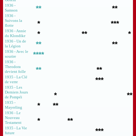
1936 -
**
**
Samson
1936 -
Suivons la
*
***
flotte
1936 - Annie
*
**
*
du Klondike
1936 - Un de
**
**
la Légion
1936 - Avec le
****
sourire
1936 -
Theodora
**
**
devient folle
1935 - La Clé
***
de verre
1935 - Les
Derniers Jours
*
**
de Pompéi
1935 -
*
**
Mayerling
1936 - Le
Nouveau
*
**
Testament
1935 - La Vie
***
future