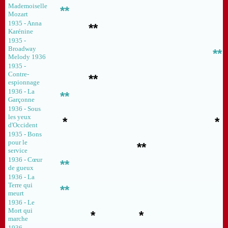
Mademoiselle
**
Mozart
1935 - Anna
**
Karénine
1935 -
Broadway
**
Melody 1936
1935 -
Contre-
**
espionnage
1936 - La
**
Garçonne
1936 - Sous
les yeux
*
*
d'Occident
1935 - Bons
pour le
**
service
1936 - Cœur
**
de gueux
1936 - La
Terre qui
**
meurt
1936 - Le
Mort qui
*
*
marche
1936 -