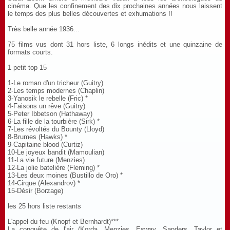
cinéma. Que les confinement des dix prochaines années nous laissent
le temps des plus belles découvertes et exhumations !!
Très belle année 1936...
75 films vus dont 31 hors liste, 6 longs inédits et une quinzaine de
formats courts.
1 petit top 15
1-Le roman d'un tricheur (Guitry)
2-Les temps modernes (Chaplin)
3-Yanosik le rebelle (Fric) *
4-Faisons un rêve (Guitry)
5-Peter Ibbetson (Hathaway)
6-La fille de la tourbière (Sirk) *
7-Les révoltés du Bounty (Lloyd)
8-Brumes (Hawks) *
9-Capitaine blood (Curtiz)
10-Le joyeux bandit (Mamoulian)
11-La vie future (Menzies)
12-La jolie batelière (Fleming) *
13-Les deux moines (Bustillo de Oro) *
14-Cirque (Alexandrov) *
15-Désir (Borzage)
les 25 hors liste restants
L'appel du feu (Knopf et Bernhardt)***
La conquête de l'air (Korda, Menzies, Esway, Sanders, Taylor et