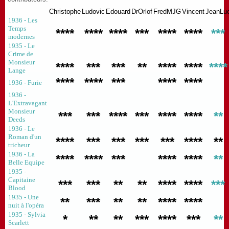
Christophe
Ludovic
Edouard
DrOrlof
FredMJG
Vincent
JeanLu
1936 - Les
Temps
****
****
****
***
****
****
***
modernes
1935 - Le
Crime de
Monsieur
****
***
***
**
****
****
****
Lange
****
****
***
****
****
1936 - Furie
1936 -
L'Extravagant
Monsieur
***
***
****
***
****
****
**
Deeds
1936 - Le
Roman d'un
****
***
***
***
***
****
**
tricheur
1936 - La
****
****
***
****
****
**
Belle Equipe
1935 -
Capitaine
***
***
**
**
****
****
***
Blood
1935 - Une
**
***
**
**
****
****
nuit à l'opéra
1935 - Sylvia
*
**
**
***
****
***
**
Scarlett