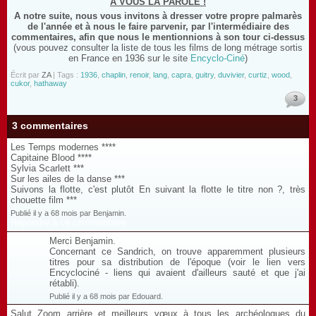
A VOUS LA PAROLE !
A notre suite, nous vous invitons à dresser votre propre palmarès
de l'année et à nous le faire parvenir, par l'intermédiaire des
commentaires, afin que nous le mentionnions à son tour ci-dessus
(vous pouvez consulter la liste de tous les films de long métrage sortis
en France en 1936 sur le site
Encyclo-Ciné
)
Écrit par
ZA
| Tags :
1936
,
chaplin
,
renoir
,
lang
,
capra
,
guitry
,
duvivier
,
curtiz
,
wood
,
cukor
,
hathaway
3
3 commentaires
Les Temps modernes ****
Capitaine Blood ****
Sylvia Scarlett ***
Sur les ailes de la danse ***
Suivons la flotte, c'est plutôt En suivant la flotte le titre non ?, très
chouette film ***
Publié il y a 68 mois par Benjamin.
Répondre à ce commentaire
Merci Benjamin.
Concernant ce Sandrich, on trouve apparemment plusieurs
titres pour sa distribution de l'époque (voir le lien vers
Encyclociné - liens qui avaient d'ailleurs sauté et que j'ai
rétabli).
Publié il y a 68 mois par Edouard.
Salut Zoom arrière et meilleurs vœux à tous les archéologues du