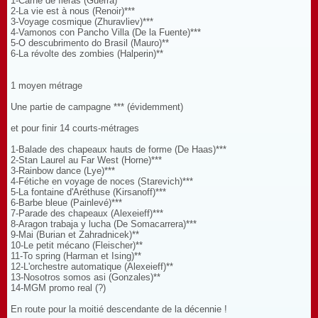
1-Carne de fieras (Guerra)***
2-La vie est à nous (Renoir)***
3-Voyage cosmique (Zhuravliev)***
4-Vamonos con Pancho Villa (De la Fuente)***
5-O descubrimento do Brasil (Mauro)**
6-La révolte des zombies (Halperin)**
1 moyen métrage
Une partie de campagne *** (évidemment)
et pour finir 14 courts-métrages
1-Balade des chapeaux hauts de forme (De Haas)***
2-Stan Laurel au Far West (Horne)***
3-Rainbow dance (Lye)***
4-Fétiche en voyage de noces (Starevich)***
5-La fontaine d'Aréthuse (Kirsanoff)***
6-Barbe bleue (Painlevé)***
7-Parade des chapeaux (Alexeieff)***
8-Aragon trabaja y lucha (De Somacarrera)***
9-Mai (Burian et Zahradnicek)**
10-Le petit mécano (Fleischer)**
11-To spring (Harman et Ising)**
12-L'orchestre automatique (Alexeieff)**
13-Nosotros somos asi (Gonzales)**
14-MGM promo real (?)
En route pour la moitié descendante de la décennie !