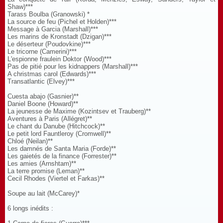
Shaw)***
Tarass Boulba (Granowski) *
La source de feu (Pichel et Holden)***
Message à Garcia (Marshall)***
Les marins de Kronstadt (Dzigan)***
Le déserteur (Poudovkine)***
Le tricorne (Camerini)***
L'espionne fraulein Doktor (Wood)***
Pas de pitié pour les kidnappers (Marshall)***
A christmas carol (Edwards)***
Transatlantic (Elvey)***
Cuesta abajo (Gasnier)**
Daniel Boone (Howard)**
La jeunesse de Maxime (Kozintsev et Trauberg)**
Aventures à Paris (Allégret)**
Le chant du Danube (Hitchcock)**
Le petit lord Fauntleroy (Cromwell)**
Chloé (Neilan)**
Les damnés de Santa Maria (Forde)**
Les gaietés de la finance (Forrester)**
Les amies (Arnshtam)**
La terre promise (Leman)**
Cecil Rhodes (Viertel et Farkas)**
Soupe au lait (McCarey)*
6 longs inédits :