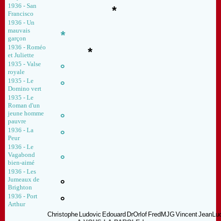
1936 - San
*
Francisco
1936 - Un
mauvais
*
garçon
1936 - Roméo
*
et Juliette
1935 - Valse
°
royale
1935 - Le
°
Domino vert
1935 - Le
Roman d'un
jeune homme
°
pauvre
1936 - La
°
Peur
1936 - Le
Vagabond
°
bien-aimé
1936 - Les
Jumeaux de
°
Brighton
1936 - Port
°
Arthur
Christophe
Ludovic
Edouard
DrOrlof
FredMJG
Vincent
JeanLu