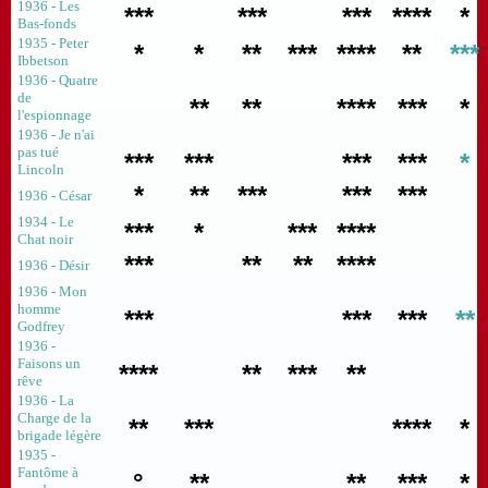
1936 - Les
***
***
***
****
*
Bas-fonds
1935 - Peter
*
*
**
***
****
**
***
Ibbetson
1936 - Quatre
de
**
**
****
***
*
l'espionnage
1936 - Je n'ai
pas tué
***
***
***
***
*
Lincoln
*
**
***
***
***
1936 - César
1934 - Le
***
*
***
****
Chat noir
***
**
**
****
1936 - Désir
1936 - Mon
homme
***
***
***
**
Godfrey
1936 -
Faisons un
****
**
***
**
rêve
1936 - La
Charge de la
**
***
****
*
brigade légère
1935 -
Fantôme à
°
**
**
***
*