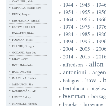
CAVALIER, Alain
1944
1945
194
COPPOLA, Francis Ford
1954
1955
195
DEMY, Jacques
1964
1965
196
DESPLECHIN, Arnaud
1974
1975
197
EASTWOOD, Clint
1984
1985
198
EDWARDS, Blake
FORMAN, Milos
1994
1995
199
FRANJU, Georges
2004
2005
200
GODARD, Jean-Luc
2014
2015
201
GRAY, James
allen
alfredson
HOU, Hsiao-hsien
antonioni
argen
HUSTON, John
bava
IMAMURA, Shohei
balagov
JARMUSCH, Jim
bertolucci
bigelo
KAURISMÄKI, Aki
boorman
borzag
LUMET, Sidney
brooks
browning
MINNELLI, Vincente