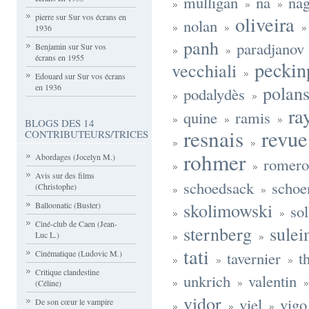
mulligan
na
nag
pierre
sur
Sur vos écrans en
oliveira
nolan
1936
panh
paradjanov
Benjamin
sur
Sur vos
écrans en 1955
peckin
vecchiali
Edouard
sur
Sur vos écrans
polans
en 1936
podalydès
ra
quine
ramis
BLOGS DES 14
resnais
revue
CONTRIBUTEURS/TRICES
rohmer
Abordages (Jocelyn M.)
romer
Avis sur des films
schoedsack
schoe
(Christophe)
skolimowski
Balloonatic (Buster)
so
Ciné-club de Caen (Jean-
sternberg
sule
Luc L.)
tati
Cinématique (Ludovic M.)
tavernier
t
Critique clandestine
unkrich
valentin
(Céline)
vidor
viel
vigo
De son cœur le vampire