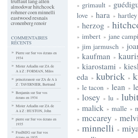
truffaut
lang
allen
guédig
grimault
hitchcock
almodovar
rohmer
coen
minnelli
hara
love
hartley
eastwood
resnais
hitchc
cronenberg
renoir
herzog
imbert
jane camp
COMMENTAIRES
RÉCENTS
joa
jim jarmusch
kauri
Pierre
sur
Sur vos écrans en
kaufman
1934
kiarostami
kies
Mister Arkadin
sur
ZA de
A à Z : FORMAN, Milos
kubrick
k
eda
princécranoir
sur
ZA de A à
lean
l
Z : TAVERNIER, Bertrand
le tacon
Benjamin
sur
Sur vos
lubi
losey
lu
écrans en 1934
malick
Mister Arkadin
sur
ZA de
malle
A à Z : HUSTON, John
mccarey
melvi
pierre
sur
Sur vos écrans en
1935
minnelli
miy
FredMJG
sur
Sur vos
écrans en 1935