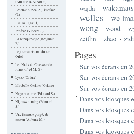
(Antoine R. & Nolan)
wakamats
wajda
Fenêtres sur cour (Timothée
welles
G.)
wellma
Il a osé ! (Rémi)
wong
wood
wy
Inisfree (Vincent J.)
zeitlin
zhao
zidi
La Kinopithèque (Benjamin
F.)
Pages
Le journal cinéma du Dr.
Orlof
Les Nuits du Chasseur de
Sur vos écrans en 2
Films (Fred MJG)
Sur vos écrans en 2
Lysao (Oriane)
Mirabelle-Cerisier (Oriane)
Sur vos écrans en 2
Nage nocturne (Edouard S.)
Dans vos kiosques 
Nightswimming (Edouard
S.)
Dans vos kiosques 
Une fameuse gorgée de
Dans vos kiosques 
poison (Antoine M.)
Dans vos kiosques 