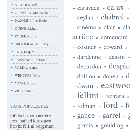
carax
NICHOLS, Jeff
caravaca
OLIVEIRA, Manoel de
chabrol
ceylan
PASOLINI, Pier Paolo
cinéma
clair
cl
QUINE, Richard
arrière
comencini
ROHMER, Éric
SKOLIMOWSKI, Jerzy
costner
coward
TATI, Jacques
dardenne
dassin
TAVERNIER, Bertrand
despl
depardon
VARDA, Agnès
d
doillon
donen
WENDERS, Wim
eastwo
dwan
YANG, Edward
ZIDI, Claude
fellini
ferrara
ford
f
folman
TAGS POPULAIRES
gance
garrel
lubitsch
zoom arrière
ford
buñuel
kurosawa
gomis
goulding
bergman
hawks
fellini