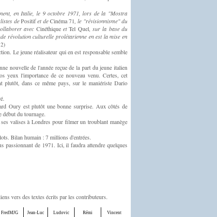
nent, en Italie, le 9 octobre 1971, lors de la "Mostra
listes de
Positif
et de
Cinéma 71
, le "révisionnisme" du
ollaborer avec
Cinéthique
et
Tel Quel
, sur la base du
e révolution culturelle prolétarienne en est la mise en
 2)
ction. Le jeune réalisateur qui en est responsable semble
nne nouvelle de l'année reçue de la part du jeune italien
os yeux l'importance de ce nouveau venu. Certes, cet
t plutôt, dans ce même pays, sur le maniériste Dario
é.
rd Oury est plutôt une bonne surprise. Aux côtés de
le début du tournage.
ses valises à Londres pour filmer un troublant manège
lots. Bilan humain : 7 millions d'entrées.
lus passionnant de 1971. Ici, il faudra attendre quelques
iens vers des textes écrits par les contributeurs.
FredMJG
Jean-Luc
Ludovic
Rémi
Vincent