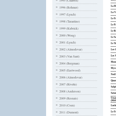
1995 (Chabrol)
La Re
1996 (Rohmer)
La V
1997 (Lynch)
Le F
1998 (Tarantino)
Le P
1999 (Kubrick)
Le Ré
2000 (Wong)
Le S
2001 (Lynch)
Le T
2002 (Almodovar)
Les 
2003 (Van Sant)
Les V
Mont
2004 (Bergman)
Myra
2005 (Eastwood)
Ned 
2006 (Almodovar)
Quan
2007 (Rivette)
Salpê
2008 (Anderson)
Sata
2009 (Resnais)
Un p
(Mel
2010 (Coen)
Luck
2011 (Dumont)
Le F