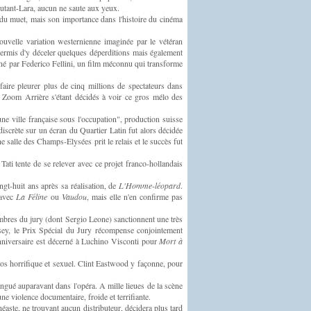
tant-Lara, aucun ne saute aux yeux.
s du muet, mais son importance dans l'histoire du cinéma
ouvelle variation westernienne imaginée par le vétéran
t permis d'y déceler quelques déperditions mais également
gné par Federico Fellini, un film méconnu qui transforme
ire pleurer plus de cinq millions de spectateurs dans
e Zoom Arrière s'étant décidés à voir ce gros mélo des
ne ville française sous l'occupation", production suisse
discrète sur un écran du Quartier Latin fut alors décidée
e salle des Champs-Elysées prit le relais et le succès fut
Tati tente de se relever avec ce projet franco-hollandais
ngt-huit ans après sa réalisation, de
L'Homme-léopard
.
 avec
La Féline
ou
Vaudou
, mais elle n'en confirme pas
mbres du jury (dont Sergio Leone) sanctionnent une très
y, le Prix Spécial du Jury récompense conjointement
niversaire est décerné à Luchino Visconti pour
Mort à
los horrifique et sexuel. Clint Eastwood y façonne, pour
tingué auparavant dans l'opéra. A mille lieues de la scène
 une violence documentaire, froide et terrifiante.
éaste, ne trouvant aucun distributeur, décidera plus tard