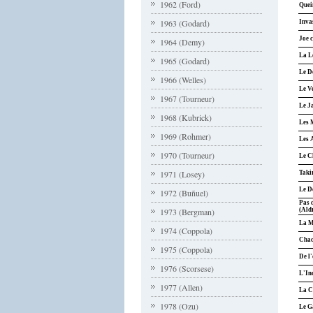
1962 (Ford)
Quei
1963 (Godard)
Inva
Joe c
1964 (Demy)
La L
1965 (Godard)
Le D
1966 (Welles)
Le V
1967 (Tourneur)
Le J
1968 (Kubrick)
Les 
1969 (Rohmer)
Les 
1970 (Tourneur)
Le C
1971 (Losey)
Taki
Le D
1972 (Buñuel)
Pas 
1973 (Bergman)
(Ald
La M
1974 (Coppola)
Chac
1975 (Coppola)
De l'
1976 (Scorsese)
L'In
1977 (Allen)
La C
1978 (Ozu)
Le G