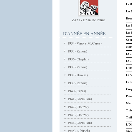
Le M
Les D
Deep
ZA#1 - Brian De Palma
Les T
D'ANNÉE EN ANNÉE
Les P
Comp
1934 (Vigo + McCarey)
Mort
1935 (Renoir)
Le Ch
1936 (Chaplin)
Le C
1937 (Renoir)
L'Ho
1938 (Hawks)
La S
1939 (Renoir)
Le Fi
Cinq 
1940 (Capra)
Point
1941 (Grémillon)
Max e
1942 (Clouzot)
Troi
1943 (Clouzot)
Trafi
1944 (Grémillon)
L'Oi
1945 (Lubitsch)
Viol