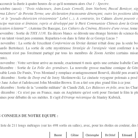
accourcir la durée à quatre heures de ce qu'il nommera alors
Out 1 : Spectre
.
octobre (aussi) : "
Trois rédacteurs, Jean-Louis Comolli, Jean Narboni, Pascal Bonitzer, sig
ma Libero" de Poretta Terme, une déclaration fracassante dénonçant, outre les positions idéa
et le "pseudo-théoricien révisionniste" Lebel
(...)
. A contrario, les
Cahiers
disent pouvoir c
ncipe marxiste et léniniste, repris et développé par le Parti Communiste Chinois dont la Grand
ication éclatante"
". (Antoine De Baecque,
Les Cahiers du Cinéma, Histoire d'une revue
, tome
novembre : Sortie de
THX 1138
. En décors blancs se déroule une étrange histoire de science-fi
r un talent visuel peu commun. Reparlera-t-on dans le futur de ce George Lucas ?
 novembre : La sortie de l'excellent
Conformiste
en février dernier n'était donc pas la seule bo
ardo Bertolucci. La sortie de cette mystérieuse
Stratégie de l'araignée
vient confirmer à n
uement n'est pas forcément partagé par tous les membres de Zoom Arrière (certains misan
nto).
 novembre : Votre serviteur arrive au monde, exactement 6 mois après une certaine Isabelle Carr
décembre : Sortie de
La Folie des grandeurs
. La nouvelle grosse machine comique de Géra
usable Louis De Funès, Yves Montand y remplace avantageusement Bourvil, décédé peu avant 
 décembre : Sortie de
Deep end
de Jerzy Skolimowski. Le cinéaste voyageur polonais a posé 
e Jane Asher et l'adolescent John Moulder-Brown. Il en a tiré son plus grand film à ce jour.
 décembre : Sortie de la "comédie militaire" de Claude Zidi,
Les Bidasses en folie
, avec les Char
 décembre : Ce n'est pas en France, mais en Angleterre qu'est sorti pour l'instant le film le p
ines pour débattre de ses mérites. Il s'agit d'
Orange mécanique
de Stanley Kubrick.
 CONSEILS DE NOTRE EQUIPE :
liste de 211 longs métrages (sur les 498 sortis en salles), avec, pour les étoiles en couleur, des l
Buster
Céline
Christophe
Dr.Orlof
Edouard