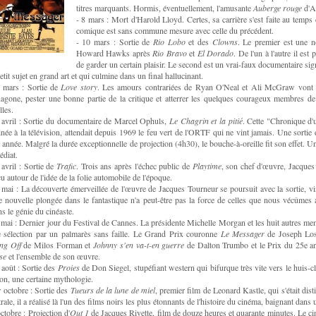
titres marquants. Hormis, éventuellement, l'amusante
Auberge rouge
d'Au
- 8 mars : Mort d'Harold Lloyd. Certes, sa carrière s'est faite au temp
comique est sans commune mesure avec celle du précédent.
- 10 mars : Sortie de
Rio Lobo
et des
Clowns
. Le premier est une n
Howard Hawks après
Rio Bravo
et
El Dorado
. De l'un à l'autre il es
de garder un certain plaisir. Le second est un vrai-faux documentaire si
etit sujet en grand art et qui culmine dans un final hallucinant.
 mars : Sortie de
Love story
. Les amours contrariées de Ryan O'Neal et Ali McGraw vont fa
xagone, pester une bonne partie de la critique et atterrer les quelques courageux membres d
lles.
 avril : Sortie du documentaire de Marcel Ophuls,
Le Chagrin et la pitié
. Cette "Chronique d'u
inée à la télévision, attendait depuis 1969 le feu vert de l'ORTF qui ne vint jamais. Une sortie 
e année. Malgré la durée exceptionnelle de projection (4h30), le bouche-à-oreille fit son effet. Un
diat.
 avril : Sortie de
Trafic
. Trois ans après l'échec public de
Playtime
, son chef d'œuvre, Jacques 
u autour de l'idée de la folie automobile de l'époque.
 mai : La découverte émerveillée de l'œuvre de Jacques Tourneur se poursuit avec la sortie, vi
e nouvelle plongée dans le fantastique n'a peut-être pas la force de celles que nous vécûmes
s le génie du cinéaste.
 mai : Dernier jour du Festival de Cannes. La présidente Michelle Morgan et les huit autres me
e sélection par un palmarès sans faille. Le Grand Prix couronne
Le Messager
de Joseph Lose
ng Off
de Milos Forman et
Johnny s'en va-t-en guerre
de Dalton Trumbo et le Prix du 25e an
se
et l'ensemble de son œuvre.
 août : Sortie des
Proies
de Don Siegel, stupéfiant western qui bifurque très vite vers le huis-c
on, une certaine mythologie.
r octobre : Sortie des
Tueurs de la lune de miel
, premier film de Leonard Kastle, qui s'était dis
trale, il a réalisé là l'un des films noirs les plus étonnants de l'histoire du cinéma, baignant dans
octobre : Projection d'
Out 1
de Jacques Rivette, film de douze heures et quarante minutes. Le cin