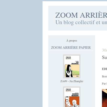
ZOOM ARRIÈ
Un blog collectif et u
À propos
ZOOM ARRIÈRE PAPIER
30
Su
EDI
Born
ZA#9 - Jia Zhangke
Par 