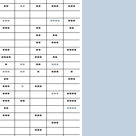
**
**
**
***
***
***
****
***
***
**
**
**
**
**
***
***
**
****
****
***
**
*
**
**
***
***
**
*
***
*
**
***
***
*
***
***
***
****
***
**
****
**
****
***
***
***
***