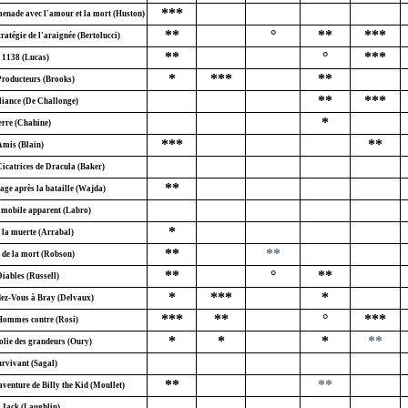
***
enade avec l'amour et la mort (Huston)
**
°
**
***
ratégie de l'araignée (Bertolucci)
**
°
***
1138 (Lucas)
*
***
**
Producteurs (Brooks)
**
***
liance (De Challonge)
*
erre (Chahine)
***
**
Amis (Blain)
Cicatrices de Dracula (Baker)
**
age après la bataille (Wajda)
 mobile apparent (Labro)
*
 la muerte (Arrabal)
**
**
e de la mort (Robson)
**
°
**
Diables (Russell)
*
***
*
ez-Vous à Bray (Delvaux)
***
**
°
***
Hommes contre (Rosi)
*
*
*
**
olie des grandeurs (Oury)
urvivant (Sagal)
**
**
aventure de Billy the Kid (Moullet)
y Jack (Laughlin)