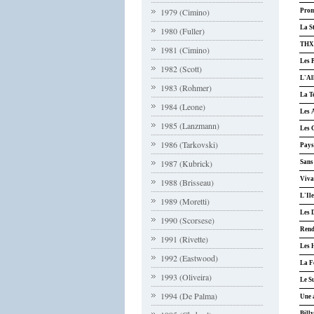
1979 (Cimino)
Prom
La St
1980 (Fuller)
THX 
1981 (Cimino)
Les 
1982 (Scott)
L'Al
1983 (Rohmer)
La T
1984 (Leone)
Les 
1985 (Lanzmann)
Les 
1986 (Tarkovski)
Pays
1987 (Kubrick)
Sans
Viva
1988 (Brisseau)
L'Il
1989 (Moretti)
Les 
1990 (Scorsese)
Rend
1991 (Rivette)
Les 
1992 (Eastwood)
La F
1993 (Oliveira)
Le S
1994 (De Palma)
Une 
Bill