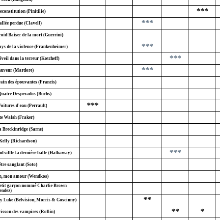
***
constitution (Pinitilie)
***
allée perdue (Clavell)
roid Baiser de la mort (Guerrini)
***
ays de la violence (Frankenheimer)
***
veil dans la terreur (Kotcheff)
***
auveur (Mardore)
rain des épouvantes (Francis)
Quatre Desperados (Buchs)
***
oitures d'eau (Perrault)
e Walsh (Fraker)
 Breckinridge (Sarne)
Kelly (Richardson)
***
d siffle la dernière balle (Hathaway)
tre sanglant (Soto)
n, mon amour (Wendkos)
etit garçon nommé Charlie Brown
endez)
**
y Luke (Belvision, Morris & Goscinny)
**
*
risson des vampires (Rollin)