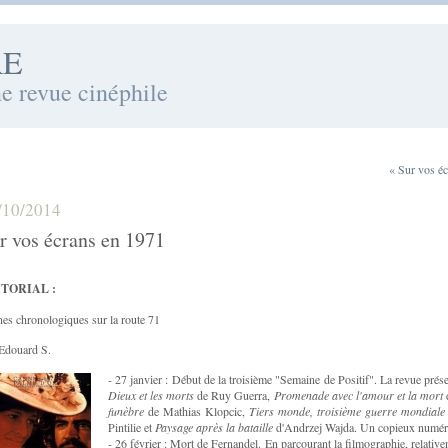
RE
ne revue cinéphile
« Sur vos é
/10/2014
r vos écrans en 1971
TORIAL :
es chronologiques sur la route 71
Edouard S.
- 27 janvier : Début de la troisième "Semaine de Positif". La revue prés
Dieux et les morts
de Ruy Guerra,
Promenade avec l'amour et la mort
funèbre
de Mathias Klopcic,
Tiers monde, troisième guerre mondiale
Pintilie et
Paysage après la bataille
d'Andrzej Wajda. Un copieux numéro
- 26 février : Mort de Fernandel. En parcourant la filmographie, relative