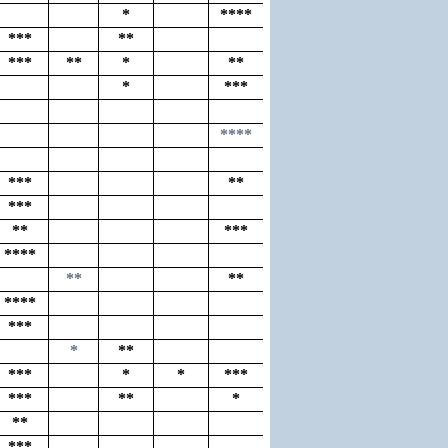
*
****
***
**
***
**
*
**
*
***
****
***
**
***
**
***
****
**
**
****
***
*
**
***
*
*
***
***
**
*
**
***