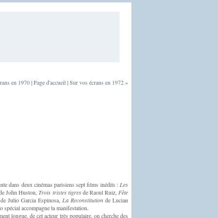
crans en 1970
|
Page d'accueil
|
Sur vos écrans en 1972 »
ente dans deux cinémas parisiens sept films inédits :
Les
de John Huston,
Trois tristes tigres
de Raoul Ruiz,
Fête
de Julio Garcia Espinosa,
La Reconstitution
de Lucian
 spécial accompagne la manifestation.
ment longue, de cet acteur très populaire, on cherche des