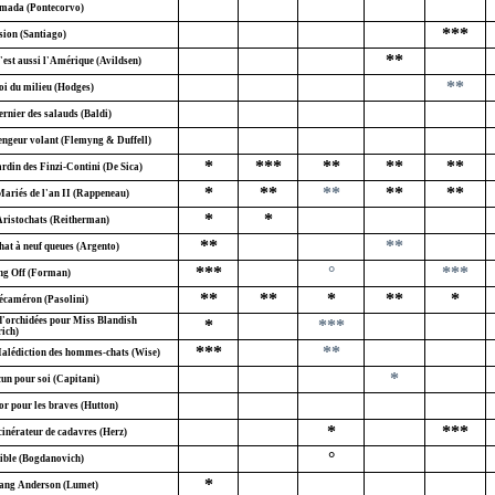
mada (Pontecorvo)
***
sion (Santiago)
**
'est aussi l'Amérique (Avildsen)
**
oi du milieu (Hodges)
ernier des salauds (Baldi)
engeur volant (Flemyng & Duffell)
*
***
**
**
**
ardin des Finzi-Contini (De Sica)
*
**
**
**
**
Mariés de l'an II (Rappeneau)
*
*
Aristochats (Reitherman)
**
**
hat à neuf queues (Argento)
***
°
***
ng Off (Forman)
**
**
*
**
*
écaméron (Pasolini)
d'orchidées pour Miss Blandish
*
***
rich)
***
**
alédiction des hommes-chats (Wise)
*
un pour soi (Capitani)
or pour les braves (Hutton)
*
***
cinérateur de cadavres (Herz)
°
ible (Bogdanovich)
*
ang Anderson (Lumet)