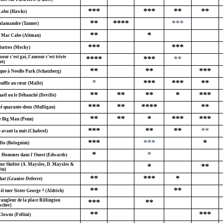
***
***
**
**
Lobo (Hawks)
**
****
***
alamandre (Tanner)
**
*
 Mac Cabe (Altman)
***
***
batros (Mocky)
ur c'est gai, l'amour c'est triste
****
***
**
et)
**
**
***
que à Needle Park (Schatzberg)
°
***
***
**
ouffle au cœur (Malle)
**
**
**
*
***
aël ou le Débauché (Deville)
***
**
****
**
té quarante-deux (Mulligan)
**
**
*
***
***
le Big Man (Penn)
***
**
**
**
 avant la nuit (Chabrol)
***
***
*
llo (Bolognini)
*
*
 Hommes dans l'Ouest (Edwards)
e Shelter (A. Maysles, D. Maysles &
*
**
in)
**
***
*
hat (Granier-Deferre)
**
**
il tuer Sister George ? (Aldrich)
rangleur de la place Rillington
***
**
scher)
**
***
Clowns (Fellini)