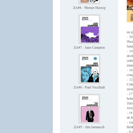
ZA#8 - Werner Herzog
un p
- 20
l'he
fami
ZA#7 - Jane Campion
- 14
dest
cett
immé
- 16
conç
- 12
Cett
ZA#6 - Paul Vecchiali
moin
- 17
bell
Taki
Veni
- 18
de b
- 1e
ZA#5 - Jim Jarmusch
théâ
- 9 