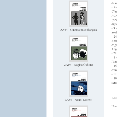
de r
- 9 
Cine
PCF 
"pri
appl
- 3 
ZA#4 - Cinéma muet français
avoi
- 24
Bern
engo
Arge
- 28
- 8 
l'in
ZA#3 - Nagisa Ôshima
- 15
entr
- 17
- 19
sema
LES
ZA#2 - Nanni Moretti
Une 