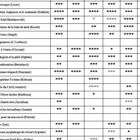
***
***
***
***
***
essager (Losey)
****
***
****
****
***
eux Anglaises et le continent (Truffaut)
****
***
°
****
****
 End (Skolimowski)
***
**
***
****
ueurs de la lune de miel (Kastle)
***
****
**
****
roies (Siegel)
aneros (S. Corbucci)
**
****
****
*
***
 à Venise (Visconti)
**
***
****
***
***
agrin et la pitié (Ophuls)
**
***
***
***
onformiste (Bertolucci)
****
****
***
***
***
mme-léopard (Tourneur)
***
****
eptième Victime (Robson)
****
**
ls du Cid (Cottafavi)
***
***
*
***
Pièces faciles (Rafelson)
**
***
 limite zéro (Sarafian)
**
***
*
**
t les ferrailleurs (Sautet)
s pour un massacre (Petroni)
***
***
***
**
c (Tati)
***
***
*
seau au plumage de cristal (Argento)
**
***
**
**
ence sur Park Row (Fuller)