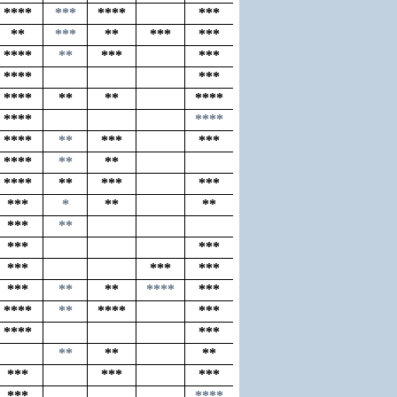
****
***
****
***
**
***
**
***
***
****
**
***
***
****
***
****
**
**
****
****
****
****
**
***
***
****
**
**
****
**
***
***
***
*
**
**
***
**
***
***
***
***
***
***
**
**
****
***
****
**
****
***
****
***
**
**
**
***
***
***
***
****