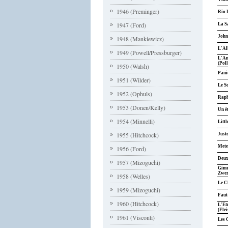
1946 (Preminger)
Rio 
1947 (Ford)
La S
John
1948 (Mankiewicz)
L'Al
1949 (Powell/Pressburger)
L'Amo
(Poll
1950 (Walsh)
Pani
1951 (Wilder)
Le S
1952 (Ophuls)
Raph
1953 (Donen/Kelly)
Un é
1954 (Minnelli)
Litt
1955 (Hitchcock)
Juste
Mete
1956 (Ford)
Deux
1957 (Mizoguchi)
Gimm
Zwer
1958 (Welles)
Le C
1959 (Mizoguchi)
Faut-
1960 (Hitchcock)
L'Et
(Flei
1961 (Visconti)
Les 