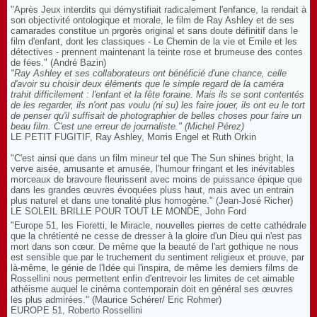
"Après Jeux interdits qui démystifiait radicalement l'enfance, la rendait à
son objectivité ontologique et morale, le film de Ray Ashley et de ses
camarades constitue un prgorès original et sans doute définitif dans le
film d'enfant, dont les classiques - Le Chemin de la vie et Emile et les
détectives - prennent maintenant la teinte rose et brumeuse des contes
de fées." (André Bazin)
"Ray Ashley et ses collaborateurs ont bénéficié d'une chance, celle
d'avoir su choisir deux éléments que le simple regard de la caméra
trahit difficilement : l'enfant et la fête foraine. Mais ils se sont contentés
de les regarder, ils n'ont pas voulu (ni su) les faire jouer, ils ont eu le tort
de penser qu'il suffisait de photographier de belles choses pour faire un
beau film. C'est une erreur de journaliste." (Michel Pérez)
LE PETIT FUGITIF, Ray Ashley, Morris Engel et Ruth Orkin
"C'est ainsi que dans un film mineur tel que The Sun shines bright, la
verve aisée, amusante et amusée, l'humour fringant et les inévitables
morceaux de bravoure fleurissent avec moins de puissance épique que
dans les grandes œuvres évoquées pluss haut, mais avec un entrain
plus naturel et dans une tonalité plus homogène." (Jean-José Richer)
LE SOLEIL BRILLE POUR TOUT LE MONDE, John Ford
"Europe 51, les Fioretti, le Miracle, nouvelles pierres de cette cathédrale
que la chrétienté ne cesse de dresser à la gloire d'un Dieu qui n'est pas
mort dans son cœur. De même que la beauté de l'art gothique ne nous
est sensible que par le truchement du sentiment religieux et prouve, par
là-même, le génie de l'Idée qui l'inspira, de même les derniers films de
Rossellini nous permettent enfin d'entrevoir les limites de cet aimable
athéisme auquel le cinéma contemporain doit en général ses œuvres
les plus admirées." (Maurice Schérer/ Eric Rohmer)
EUROPE 51, Roberto Rossellini