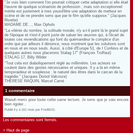
"Je vois bien comment l'on pourrait critiquer cette adaptation si elle était
l'œuvre de quelque scénariste de profession ; mais son exceptionnel
mérite est justement à mes yeuxd'être une adaptation de metteur en
scène et de ne prendre sens que par le film qu'elle suppose." (Jacques
Rivette)
MADAME DE..., Max Ophuls
"La vilénie du nombre, la solitude morale, n'y a-t-il point là le grand sujet
de l'époque et n'est-il point juste de saluer les œuvres qui, à l'écart de
toutes ces revendications qui font du quémandeur le complice d'un
ordre que par ailleurs il dénonce, nous montrent que les solutions sont
en nous et en nous seuls. Aussi, à côté d'Europe 51, de I Confess et de
quelques autres nous placerons Stalag 17" (François Truffaut)
STALAG 17, Billy Wilder
"Tout cela est diaboliquement réglé au millimètre. Les acteurs se
coulent dans des gestes nécessaires et uniques. Il y a là en même
tempsraideur et souplesse : le naturel des êtres dans le carcan de la
tragédie." (Jacques Doniol Valcroze)
THERESE RAQUIN, Marcel Carné
1 commentaire
Waouh merci pour toute cette saine lecture. Je sens que je vais encore
bien rigoler...
Publié il y a 161 mois par FredMJG.
Répondre à ce commentaire
Les commentaires sont fermés.
> Haut de page