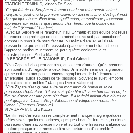
STATION TERMINUS, Vittorio De Sica
"Ce qui fait de La Bergère et le ramoneur le premier dessin animé
français et peut-être la première œuvre en dessin animé, c'est qu'il veut
dire quelque chose. Excellente signification, merveilleuse propagande :
apprendre aux enfants que l'amour c'est beau, que la police c'est
laid,etc." (Bernard Chardère)
"Avec La Bergère et le ramoneur, Paul Grimault et son équipe ont réussi
le premier long métrage de dessin animé qui ne soit pas conditionné
comme un produit de manufacture, ou même d'atelier, et laissé
pressentir ce que serait l'impossible épanouissement d'un art, dont
l'approche malheureusement ne peut qu'être accidentelle et
catastrophique." (André Martin)
LA BERGERE ET LE RAMONEUR, Paul Grimault
"Viva Zapata ! choquera certains, en lassera d'autres. Qu'ils prennent
soin pourtant d'y regarder à deux fois. Un insolite sens de la grandeur
qui ne doit rien aux poncifs cinématographiques de la "démocratie
américaine" surgit soudain de tel passage. Souvent le sujet l'emporte,
qui est des plus nobles." (Jacques Doniol-Valcroze)
"Viva Zapata n'est qu'une suite de morceaux de bravoure et de
prouesses d'opérateur. S'il est vrai qu'un film d'Eisenstein est un cri, le
film de Kazan est une page d'écriture. Il a le froid brillant d'un album de
photographies. C'est cette préfabrication plastique que rechercha
Kazan." (Jacques Demeure)
VIVA ZAPATA !, Elia Kazan
"Le film est d'ailleurs assez complètement manqué malgré quelques
arêtes vives, quelques audaces, quelques beautés formelles, quelques
passages d'une savoureuse ironie et surtout une fin assez ambigüe qui
confère presque in extremis au film un certain ton d'ensemble."