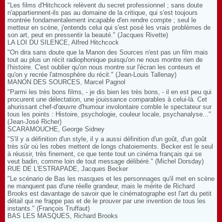
"Les films d'Hitchcock relèvent du secret professionnel ; sans doute
n'appartiennent-ils pas au domaine de la critique, qui s'est toujours
montrée fondamentalement incapable d'en rendre compte ; seul le
metteur en scène, j'entends celui qui s'est posé les vrais problèmes de
son art, peut en pressentir la beauté." (Jacques Rivette)
LA LOI DU SILENCE, Alfred Hitchcock
"On dira sans doute que la Manon des Sources n'est pas un film mais
tout au plus un récit radiophonique puisqu'on ne nous montre rien de
l'histoire. C'est oublier qu'on nous montre sur l'écran les conteurs et
qu'on y recrée l'atmosphère du récit." (Jean-Louis Tallenay)
MANON DES SOURCES, Marcel Pagnol
"Parmi les très bons films, - je dis bien les très bons, - il en est peu qui
procurent une délectation, une jouissance comparables à celui-là. Cet
ahurissant chef-d'œuvre d'humour involontaire comble le spectateur sur
tous les points : Histoire, psychologie, couleur locale, psychanalyse..."
(Jean-José Richer)
SCARAMOUCHE, George Sidney
"S'il y a définition d'un style, il y a aussi définition d'un goût, d'un goût
très sûr où les robes mettent de longs chatoiements. Becker est le seul
à réussir, très finement, ce que tente tout un cinéma français qui se
veut badin, comme loin de tout message délibéré." (Michel Dorsday)
RUE DE L'ESTRAPADE, Jacques Becker
"Le scénario de Bas les masques et les personnages qu'il met en scène
ne manquent pas d'une réelle grandeur, mais le mérite de Richard
Brooks est davantage de savoir que le cinématographe est l'art du petit
détail qui ne frappe pas et de le prouver par une invention de tous les
instants." (François Truffaut)
BAS LES MASQUES, Richard Brooks