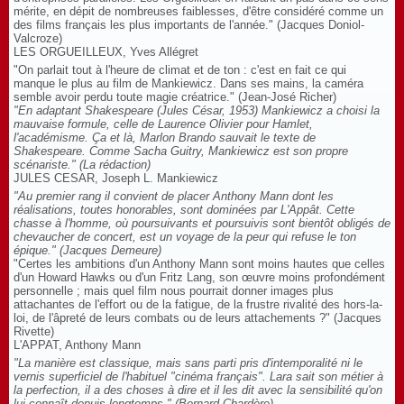
mérite, en dépit de nombreuses faiblesses, d'être considéré comme un
des films français les plus importants de l'année." (Jacques Doniol-
Valcroze)
LES ORGUEILLEUX, Yves Allégret
"On parlait tout à l'heure de climat et de ton : c'est en fait ce qui
manque le plus au film de Mankiewicz. Dans ses mains, la caméra
semble avoir perdu toute magie créatrice." (Jean-José Richer)
"En adaptant Shakespeare (Jules César, 1953) Mankiewicz a choisi la
mauvaise formule, celle de Laurence Olivier pour Hamlet,
l'académisme. Ça et là, Marlon Brando sauvait le texte de
Shakespeare. Comme Sacha Guitry, Mankiewicz est son propre
scénariste."
(La rédaction)
JULES CESAR, Joseph L. Mankiewicz
"Au premier rang il convient de placer Anthony Mann dont les
réalisations, toutes honorables, sont dominées par L'Appât. Cette
chasse à l'homme, où poursuivants et poursuivis sont bientôt obligés de
chevaucher de concert, est un voyage de la peur qui refuse le ton
épique." (Jacques Demeure)
"Certes les ambitions d'un Anthony Mann sont moins hautes que celles
d'un Howard Hawks ou d'un Fritz Lang, son œuvre moins profondément
personnelle ; mais quel film nous pourrait donner images plus
attachantes de l'effort ou de la fatigue, de la frustre rivalité des hors-la-
loi, de l'âpreté de leurs combats ou de leurs attachements ?" (Jacques
Rivette)
L'APPAT, Anthony Mann
"La manière est classique, mais sans parti pris d'intemporalité ni le
vernis superficiel de l'habituel "cinéma français". Lara sait son métier à
la perfection, il a des choses à dire et il les dit avec la sensibilité qu'on
lui connaît depuis longtemps." (Bernard Chardère)