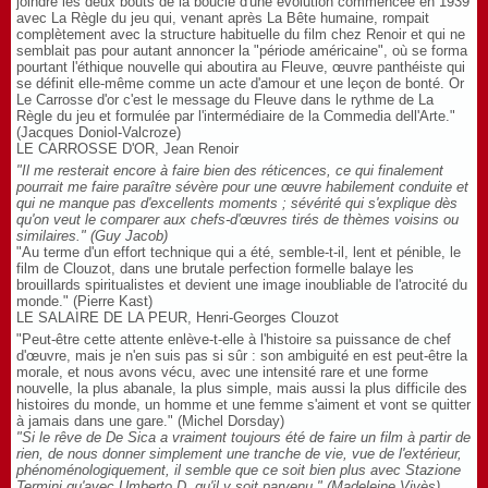
joindre les deux bouts de la boucle d'une évolution commencée en 1939
avec La Règle du jeu qui, venant après La Bête humaine, rompait
complètement avec la structure habituelle du film chez Renoir et qui ne
semblait pas pour autant annoncer la "période américaine", où se forma
pourtant l'éthique nouvelle qui aboutira au Fleuve, œuvre panthéiste qui
se définit elle-même comme un acte d'amour et une leçon de bonté. Or
Le Carrosse d'or c'est le message du Fleuve dans le rythme de La
Règle du jeu et formulée par l'intermédiaire de la Commedia dell'Arte."
(Jacques Doniol-Valcroze)
LE CARROSSE D'OR, Jean Renoir
"Il me resterait encore à faire bien des réticences, ce qui finalement
pourrait me faire paraître sévère pour une œuvre habilement conduite et
qui ne manque pas d'excellents moments ; sévérité qui s'explique dès
qu'on veut le comparer aux chefs-d'œuvres tirés de thèmes voisins ou
similaires." (Guy Jacob)
"Au terme d'un effort technique qui a été, semble-t-il, lent et pénible, le
film de Clouzot, dans une brutale perfection formelle balaye les
brouillards spiritualistes et devient une image inoubliable de l'atrocité du
monde." (Pierre Kast)
LE SALAIRE DE LA PEUR, Henri-Georges Clouzot
"Peut-être cette attente enlève-t-elle à l'histoire sa puissance de chef
d'œuvre, mais je n'en suis pas si sûr : son ambiguité en est peut-être la
morale, et nous avons vécu, avec une intensité rare et une forme
nouvelle, la plus abanale, la plus simple, mais aussi la plus difficile des
histoires du monde, un homme et une femme s'aiment et vont se quitter
à jamais dans une gare." (Michel Dorsday)
"Si le rêve de De Sica a vraiment toujours été de faire un film à partir de
rien, de nous donner simplement une tranche de vie, vue de l'extérieur,
phénoménologiquement, il semble que ce soit bien plus avec Stazione
Termini qu'avec Umberto D. qu'il y soit parvenu." (Madeleine Vivès)