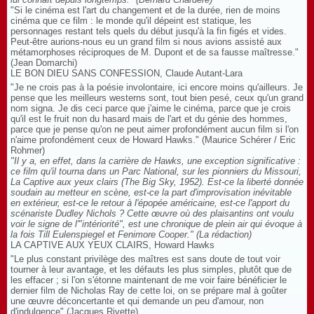
"Si le cinéma est l'art du changement et de la durée, rien de moins
cinéma que ce film : le monde qu'il dépeint est statique, les
personnages restant tels quels du début jusqu'à la fin figés et vides.
Peut-être aurions-nous eu un grand film si nous avions assisté aux
métamorphoses réciproques de M. Dupont et de sa fausse maîtresse."
(Jean Domarchi)
LE BON DIEU SANS CONFESSION, Claude Autant-Lara
"Je ne crois pas à la poésie involontaire, ici encore moins qu'ailleurs. Je
pense que les meilleurs westerns sont, tout bien pesé, ceux qu'un grand
nom signa. Je dis ceci parce que j'aime le cinéma, parce que je crois
qu'il est le fruit non du hasard mais de l'art et du génie des hommes,
parce que je pense qu'on ne peut aimer profondément aucun film si l'on
n'aime profondément ceux de Howard Hawks." (Maurice Schérer / Eric
Rohmer)
"Il y a, en effet, dans la carrière de Hawks, une exception significative :
ce film qu'il tourna dans un Parc National, sur les pionniers du Missouri,
La Captive aux yeux clairs (The Big Sky, 1952). Est-ce la liberté donnée
soudain au metteur en scène, est-ce la part d'improvisation inévitable
en extérieur, est-ce le retour à l'épopée américaine, est-ce l'apport du
scénariste Dudley Nichols ? Cette œuvre où des plaisantins ont voulu
voir le signe de l'"intériorité", est une chronique de plein air qui évoque à
la fois Till Eulenspiegel et Fenimore Cooper."
(La rédaction)
LA CAPTIVE AUX YEUX CLAIRS, Howard Hawks
"Le plus constant privilège des maîtres est sans doute de tout voir
tourner à leur avantage, et les défauts les plus simples, plutôt que de
les effacer ; si l'on s'étonne maintenant de me voir faire bénéficier le
dernier film de Nicholas Ray de cette loi, on se prépare mal à goûter
une œuvre déconcertante et qui demande un peu d'amour, non
d'indulgence" (Jacques Rivette)