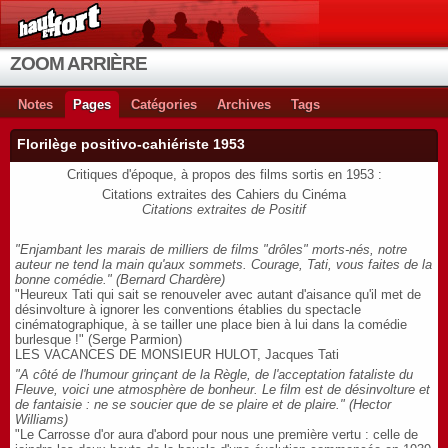
ZOOM ARRIÈRE
Notes
Pages
Catégories
Archives
Tags
Florilège positivo-cahiériste 1953
Critiques d'époque, à propos des films sortis en 1953 :
Citations extraites des Cahiers du Cinéma
Citations extraites de Positif
"Enjambant les marais de milliers de films "drôles" morts-nés, notre
auteur ne tend la main qu'aux sommets. Courage, Tati, vous faites de la
bonne comédie." (Bernard Chardère)
"Heureux Tati qui sait se renouveler avec autant d'aisance qu'il met de
désinvolture à ignorer les conventions établies du spectacle
cinématographique, à se tailler une place bien à lui dans la comédie
burlesque !" (Serge Parmion)
LES VACANCES DE MONSIEUR HULOT, Jacques Tati
"A côté de l'humour grinçant de la Règle, de l'acceptation fataliste du
Fleuve, voici une atmosphère de bonheur. Le film est de désinvolture et
de fantaisie : ne se soucier que de se plaire et de plaire." (Hector
Williams)
"Le Carrosse d'or aura d'abord pour nous une première vertu : celle de