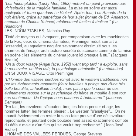
"Les Indomptables (Lusty Men, 1952) mettent un point provisoire aux
vicissitudes de la tragédie familiale. La mise en scène est aussi
appliquée et terne que dans Le Violent. Après tout, Les Amants de la
nuit étaient, grâce au pathétique de leur sujet (roman de Ed. Anderson,
scénario de Charles Schnee) relativement faciles à réaliser."
(La
rédaction)
LES INDOMPTABLES, Nicholas Ray
"Doté de moyens qui évoquent, par comparaison avec les machineries
de la Fox, ceux du cinéma d'amateur, Preminger réduit son art à
l'essentiel, au squelette naguère savamment dissimulé sous les
charmes de l'image, architecture secrète du scénario comme de la mise
en scène : les éléments du cinéma jouent ici presque à nu." (Jacques
Rivette)
"Un si doux visage (Angel face, 1952) vient trop tard : il exploite, sans
le renouveler, un filon usé, la psychologie criminelle."
(La rédaction)
UN SI DOUX VISAGE, Otto Preminger
"L'Homme des vallées perdues rompt avec le western traditionnel non
par les événements rapportés (deux batailles à poings nus d'une très
belle brutalité, la fusillade finale), mais parce que le cours de ces
événements repose sur la psychologie du héros et modifie à son tour
ses sentiments. De l'épique nous passons à l'intimisme." (Jacques
Demeure)
"En fait, les revolvers s'écoutent tirer, les héros penser et agir, les
hommes lutter, les femmes pleurer... Le western "s'analyse"... On ne
saurait évidemment en rester là sans faire preuve d'une désinvolture
reprochable, et pourtant cette boutade rend assez exactement compte
du défaut majeur d'un film qui se voulut trop recherché." (Jean-José
Richer)
L'HOMME DES VALLEES PERDUES, George Stevens