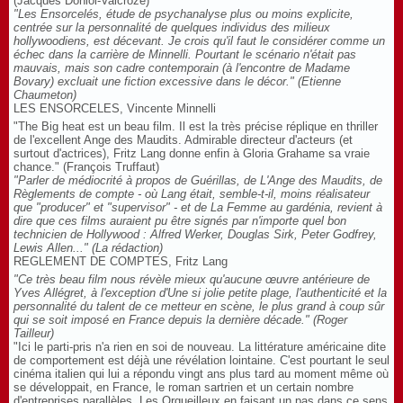
(Jacques Doniol-Valcroze)
"Les Ensorcelés, étude de psychanalyse plus ou moins explicite,
centrée sur la personnalité de quelques individus des milieux
hollywoodiens, est décevant. Je crois qu'il faut le considérer comme un
échec dans la carrière de Minnelli. Pourtant le scénario n'était pas
mauvais, mais son cadre contemporain (à l'encontre de Madame
Bovary) excluait une fiction excessive dans le décor." (Etienne
Chaumeton)
LES ENSORCELES, Vincente Minnelli
"The Big heat est un beau film. Il est la très précise réplique en thriller
de l'excellent Ange des Maudits. Admirable directeur d'acteurs (et
surtout d'actrices), Fritz Lang donne enfin à Gloria Grahame sa vraie
chance." (François Truffaut)
"Parler de médiocrité à propos de Guérillas, de L'Ange des Maudits, de
Règlements de compte - où Lang était, semble-t-il, moins réalisateur
que "producer" et "supervisor" - et de La Femme au gardénia, revient à
dire que ces films auraient pu être signés par n'importe quel bon
technicien de Hollywood : Alfred Werker, Douglas Sirk, Peter Godfrey,
Lewis Allen..." (La rédaction)
REGLEMENT DE COMPTES, Fritz Lang
"Ce très beau film nous révèle mieux qu'aucune œuvre antérieure de
Yves Allégret, à l'exception d'Une si jolie petite plage, l'authenticité et la
personnalité du talent de ce metteur en scène, le plus grand à coup sûr
qui se soit imposé en France depuis la dernière décade." (Roger
Tailleur)
"Ici le parti-pris n'a rien en soi de nouveau. La littérature américaine dite
de comportement est déjà une révélation lointaine. C'est pourtant le seul
cinéma italien qui lui a répondu vingt ans plus tard au moment même où
se développait, en France, le roman sartrien et un certain nombre
d'entreprises parallèles. Les Orgueilleux en faisant un pas dans ce sens