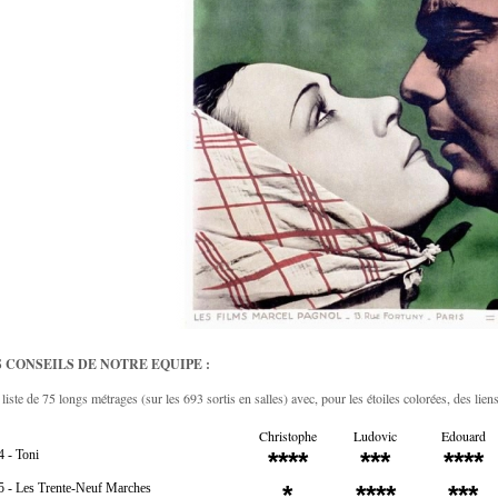
 CONSEILS DE NOTRE EQUIPE :
liste de 75 longs métrages (sur les 693 sortis en salles) avec, pour les étoiles colorées, des liens
Christophe
Ludovic
Edouard
 - Toni
****
***
****
5 - Les Trente-Neuf Marches
*
****
***