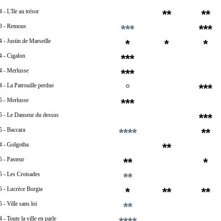
 - L'Ile au trésor
**
**
3 - Remous
***
***
 - Justin de Marseille
*
*
*
4 - Cigalon
***
4 - Merlusse
***
 - La Patrouille perdue
°
***
5 - Merlusse
***
5 - Le Danseur du dessus
***
5 - Baccara
****
**
4 - Golgotha
**
 - Pasteur
**
*
5 - Les Croisades
**
5 - Lucrèce Borgia
*
**
**
 - Ville sans loi
**
 - Toute la ville en parle