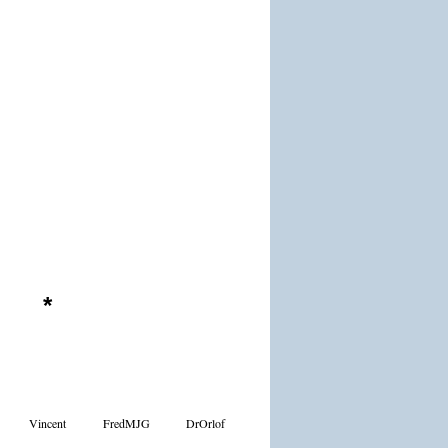
*
Vincent
FredMJG
DrOrlof