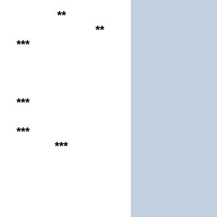
**
**
***
***
***
***