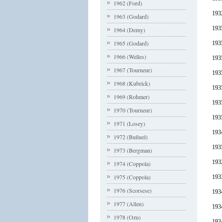
1962 (Ford)
193
1963 (Godard)
1935
1964 (Demy)
1965 (Godard)
1935
1966 (Welles)
1935
1967 (Tourneur)
1935
1968 (Kubrick)
193
1969 (Rohmer)
193
1970 (Tourneur)
193
1971 (Losey)
193
1972 (Buñuel)
193
1973 (Bergman)
193
1974 (Coppola)
1975 (Coppola)
193
1976 (Scorsese)
1934
1977 (Allen)
1934
1978 (Ozu)
1934