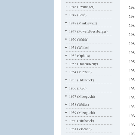
1946 (Preminger)
193
1947 (Ford)
1934
1948 (Mankiewicz)
193
1949 (Powell/Pressburger)
1935
1950 (Walsh)
1935
1951 (Wilder)
193
1952 (Ophuls)
193
1953 (Donen/Kelly)
1935
1954 (Minnelli)
1955 (Hitchcock)
193
1956 (Ford)
193
1957 (Mizoguchi)
193
1958 (Welles)
193
1959 (Mizoguchi)
193
1960 (Hitchcock)
193
1961 (Visconti)
1933