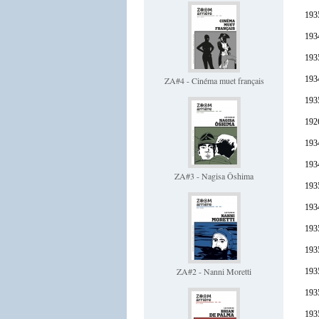
1935
1934
193
193
ZA#4 - Cinéma muet français
193
192
193
1934
ZA#3 - Nagisa Ôshima
193
193
193
1935
ZA#2 - Nanni Moretti
193
193
193