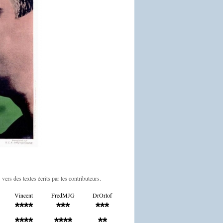
 vers des textes écrits par les contributeurs.
Vincent
FredMJG
DrOrlof
****
***
***
****
****
**