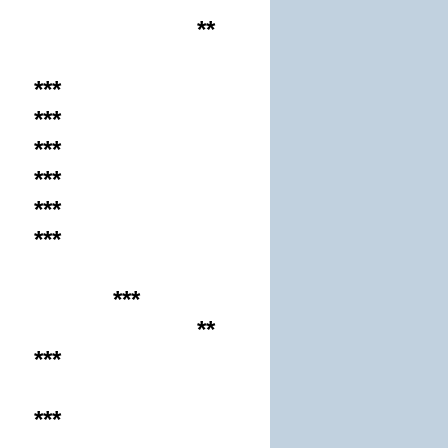
**
***
***
***
***
***
***
***
**
***
***