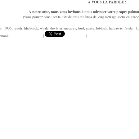
A VOUS LA PAROLE !
A notre suite, nous vous invitons à nous adresser votre propre palma
(vous pouvez consulter la liste de tous les films de long métrage sortis en Fran
gs :
1935
,
renoir
,
hitchcock
,
whale
,
duvivier
,
mccarey
,
ford
,
gance
,
lubitsch
,
hathaway
,
feyder
|
L
ebook
|
|
|