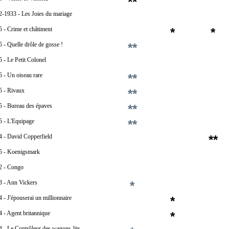
**
2-1933 - Les Joies du mariage
 - Crime et châtiment
*
*
 - Quelle drôle de gosse !
**
 - Le Petit Colonel
 - Un oiseau rare
**
5 - Rivaux
**
5 - Bureau des épaves
**
5 - L'Equipage
**
4 - David Copperfield
**
5 - Koenigsmark
2 - Congo
3 - Ann Vickers
*
 - J'épouserai un millionnaire
*
 - Agent britannique
*
 - Le Contrôleur des wagons-lits