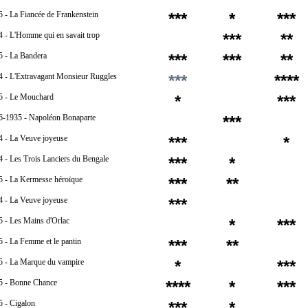
 - La Fiancée de Frankenstein
***
*
***
 - L'Homme qui en savait trop
***
**
5 - La Bandera
***
***
**
4 - L'Extravagant Monsieur Ruggles
***
****
5 - Le Mouchard
*
***
6-1935 - Napoléon Bonaparte
***
4 - La Veuve joyeuse
***
*
 - Les Trois Lanciers du Bengale
***
*
5 - La Kermesse héroïque
***
**
4 - La Veuve joyeuse
***
5 - Les Mains d'Orlac
*
***
 - La Femme et le pantin
***
**
5 - La Marque du vampire
*
***
5 - Bonne Chance
****
*
***
5 - Cigalon
***
*