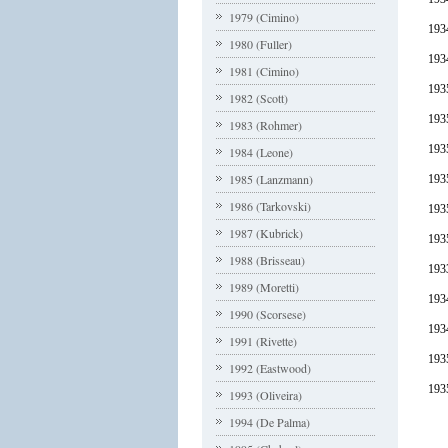
1979 (Cimino)
1934
1980 (Fuller)
193
1981 (Cimino)
1935
1982 (Scott)
1935
1983 (Rohmer)
1935
1984 (Leone)
1985 (Lanzmann)
193
1986 (Tarkovski)
1935
1987 (Kubrick)
193
1988 (Brisseau)
1933
1989 (Moretti)
193
1990 (Scorsese)
193
1991 (Rivette)
1935
1992 (Eastwood)
193
1993 (Oliveira)
1994 (De Palma)