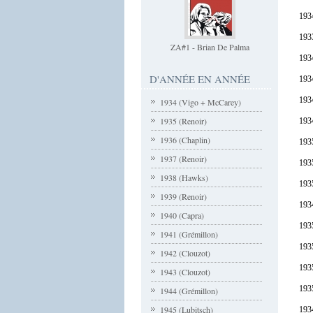
1934
193
ZA#1 - Brian De Palma
1934
D'ANNÉE EN ANNÉE
193
193
1934 (Vigo + McCarey)
1935 (Renoir)
1934
1936 (Chaplin)
193
1937 (Renoir)
193
1938 (Hawks)
193
1939 (Renoir)
193
1940 (Capra)
1935
1941 (Grémillon)
193
1942 (Clouzot)
193
1943 (Clouzot)
1935
1944 (Grémillon)
1945 (Lubitsch)
1934