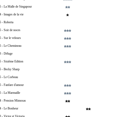
****
5 - La Malle de Singapour
**
 - Images de la vie
*
5 - Roberta
 - Soir de noces
***
 - Sur le velours
***
5 - Le Chemineau
***
3 - Déluge
 - Sixième Edition
***
5 - Becky Sharp
5 - Le Corbeau
5 - Fanfare d'amour
***
5 - La Marmaille
***
4 - Pension Mimosas
**
4 - Le Bonheur
**
 - Victor et Victoria