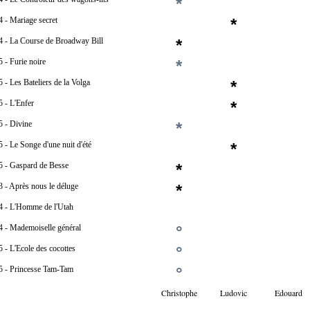
*
 - Mariage secret
*
4 - La Course de Broadway Bill
*
 - Furie noire
*
 - Les Bateliers de la Volga
*
 - L'Enfer
*
5 - Divine
*
 - Le Songe d'une nuit d'été
*
5 - Gaspard de Besse
*
 - Après nous le déluge
*
4 - L'Homme de l'Utah
4 - Mademoiselle général
°
 - L'Ecole des cocottes
°
5 - Princesse Tam-Tam
°
Christophe
Ludovic
Edouard