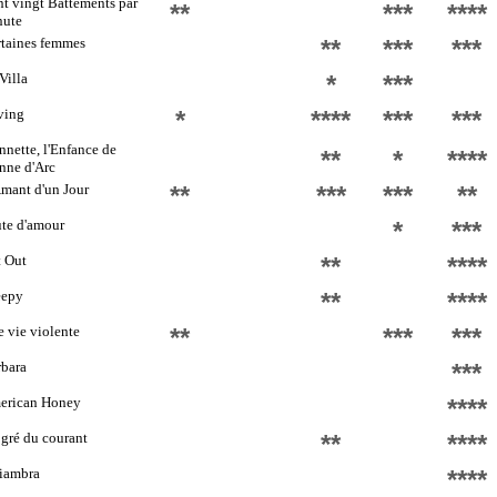
t vingt Battements par
**
***
****
nute
taines femmes
**
***
***
Villa
*
***
ving
*
****
***
***
nnette, l'Enfance de
**
*
****
nne d'Arc
mant d'un Jour
**
***
***
**
te d'amour
*
***
 Out
**
****
eepy
**
****
 vie violente
**
***
***
bara
***
erican Honey
****
gré du courant
**
****
iambra
****