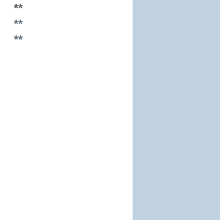
**
**
**