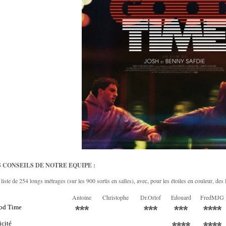
 CONSEILS DE NOTRE EQUIPE :
liste de 254 longs métrages (sur les 900 sortis en salles), avec, pour les étoiles en couleur, des l
Antoine
Christophe
Dr.Orlof
Edouard
FredMJG
od Time
***
***
***
****
icité