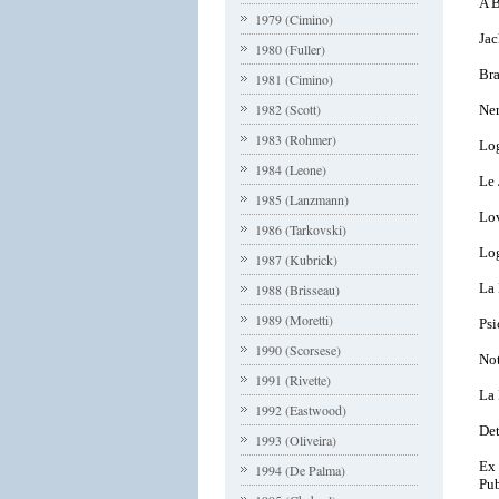
A B
1979 (Cimino)
Jac
1980 (Fuller)
Br
1981 (Cimino)
1982 (Scott)
Ne
1983 (Rohmer)
Lo
1984 (Leone)
Le 
1985 (Lanzmann)
Lo
1986 (Tarkovski)
Lo
1987 (Kubrick)
La
1988 (Brisseau)
1989 (Moretti)
Psi
1990 (Scorsese)
No
1991 (Rivette)
La
1992 (Eastwood)
Det
1993 (Oliveira)
Ex 
1994 (De Palma)
Pub