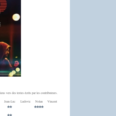
iens vers des textes écrits par les contributeurs.
Jean-Luc
Ludovic
Nolan
Vincent
**
****