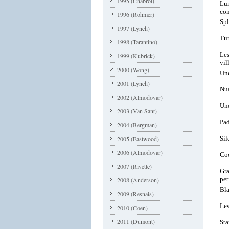
1995 (Chabrol)
Lum
co
1996 (Rohmer)
Spl
1997 (Lynch)
Tu
1998 (Tarantino)
Les
1999 (Kubrick)
vil
2000 (Wong)
Une
2001 (Lynch)
Nua
2002 (Almodovar)
Un
2003 (Van Sant)
Pa
2004 (Bergman)
Sil
2005 (Eastwood)
2006 (Almodovar)
Co
2007 (Rivette)
Gra
pet
2008 (Anderson)
Bl
2009 (Resnais)
Les
2010 (Coen)
2011 (Dumont)
Sta