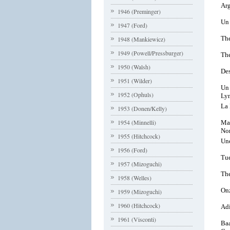
Arg
1946 (Preminger)
Un
1947 (Ford)
The
1948 (Mankiewicz)
1949 (Powell/Pressburger)
The
1950 (Walsh)
Des
1951 (Wilder)
Un 
1952 (Ophuls)
Ly
La 
1953 (Donen/Kelly)
1954 (Minnelli)
Mad
No
1955 (Hitchcock)
Une
1956 (Ford)
Tue
1957 (Mizoguchi)
Th
1958 (Welles)
On
1959 (Mizoguchi)
1960 (Hitchcock)
Ad
1961 (Visconti)
Baa