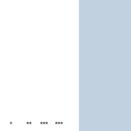
*
**
***
***