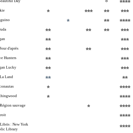
eautiful Day
°
****
kie
*
***
**
***
aguino
*
**
****
ruda
**
**
**
***
gan
**
***
Jour d'après
**
**
***
ve Hunters
**
***
gan Lucky
**
***
 La Land
**
**
conautas
*
****
thingwood
*
****
 Région sauvage
*
****
roit
****
Libris : New York
****
lic Library