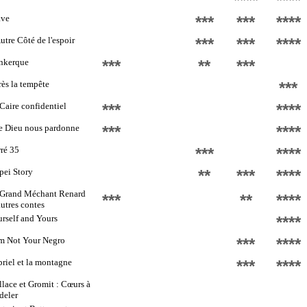
****
****
ave
***
***
****
utre Côté de l'espoir
***
***
****
nkerque
***
**
***
ès la tempête
***
Caire confidentiel
***
****
e Dieu nous pardonne
***
****
ré 35
***
****
pei Story
**
***
****
 Grand Méchant Renard
***
**
****
autres contes
rself and Yours
****
m Not Your Negro
***
****
riel et la montagne
***
****
lace et Gromit : Cœurs à
deler