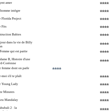
ent amer
****
 homme intègre
****
 Florida Project
****
 Fits
****
truction Babies
****
jour dans la vie de Billy
****
nn
Femme qui est partie
****
ame B, Histoire d'une
****
rd-Coréenne
 femme dont on parle
****
-moi s'il te plaît
****
e Young Lady
****
ze Minutes
****
ieu Mandalay
****
hubali 2 : la
****