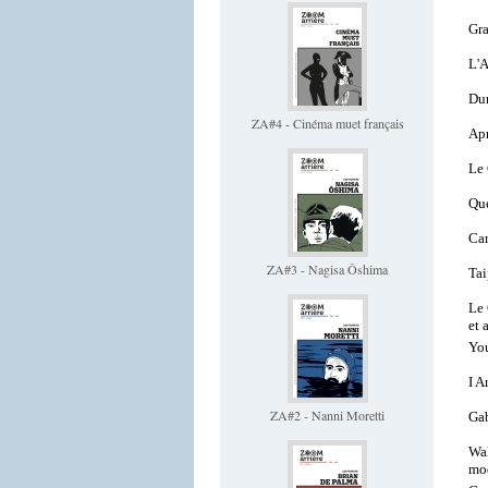
Gr
L'A
Du
ZA#4 - Cinéma muet français
Apr
Le 
Qu
Car
ZA#3 - Nagisa Ôshima
Tai
Le
et 
You
I A
ZA#2 - Nanni Moretti
Gab
Wal
mo