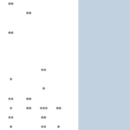
**
**
**
**
*
*
**
**
*
**
***
**
**
**
*
**
*