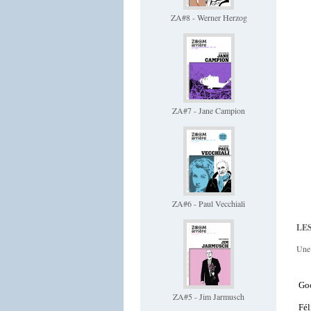
ZA#8 - Werner Herzog
ZA#7 - Jane Campion
ZA#6 - Paul Vecchiali
LES
Une 
Go
ZA#5 - Jim Jarmusch
Fél