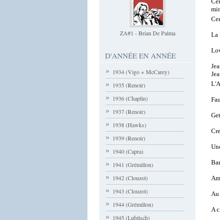
Cen
mi
Cer
ZA#1 - Brian De Palma
La 
Lo
D'ANNÉE EN ANNÉE
Jea
1934 (Vigo + McCarey)
Jea
L'A
1935 (Renoir)
1936 (Chaplin)
Fau
1937 (Renoir)
Get
1938 (Hawks)
Cr
1939 (Renoir)
Une
1940 (Capra)
Bar
1941 (Grémillon)
1942 (Clouzot)
Am
1943 (Clouzot)
Au 
1944 (Grémillon)
A c
1945 (Lubitsch)