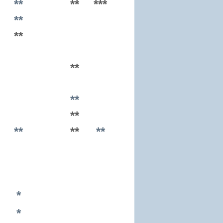
**
**
***
**
**
**
**
**
**
**
**
*
*