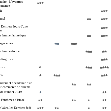
ière ! L'aventure
***
mmence
it
***
nnel
**
***
 Derniers Jours d'une
***
le
 femme fantastique
**
***
ges épars
**
***
e femme douce
***
**
ddington 2
***
ence
°
***
****
co
*
***
***
ndeur et décadence d'un
**
**
it commerce de cinéma
ade Runner 2049
*
**
 Fantômes d'Ismaël
**
**
*
**
r Wars, les Derniers Jedi
***
**
*
**