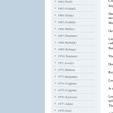
Co
1962 (Ford)
Sa
1963 (Godard)
Dan
1964 (Demy)
mo
1965 (Godard)
Mot
1966 (Welles)
Ouv
1967 (Tourneur)
Lai
1968 (Kubrick)
cad
Ba
1969 (Rohmer)
1970 (Tourneur)
Th
1971 (Losey)
Dou
1972 (Buñuel)
Re
1973 (Bergman)
Lu
1974 (Coppola)
Je 
1975 (Coppola)
Les
1976 (Scorsese)
qui
1977 (Allen)
The
1978 (Ozu)