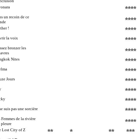
nclusion
yonara
****
s un recoin de ce
****
nde
her !
****
rir la voix
****
ssez bronzer les
****
avres
ngkok Nites
****
elma
****
ze Jours
****
y
****
cky
****
ne suis pas une sorcière
****
 Femmes de la rivière
****
 pleure
 Lost City of Z
**
*
**
***