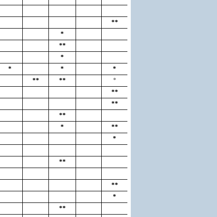
**
*
**
*
*
*
*
**
**
°
**
**
**
*
**
*
**
**
*
**