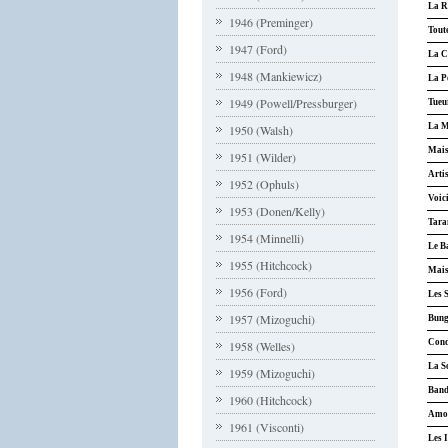
La R
1946 (Preminger)
Tout
1947 (Ford)
La C
1948 (Mankiewicz)
La P
1949 (Powell/Pressburger)
Tueu
La M
1950 (Walsh)
Mais
1951 (Wilder)
Artis
1952 (Ophuls)
Voici
1953 (Donen/Kelly)
Tara
1954 (Minnelli)
Le B
1955 (Hitchcock)
Mais
1956 (Ford)
Les 
1957 (Mizoguchi)
Bung
Cond
1958 (Welles)
La S
1959 (Mizoguchi)
Band
1960 (Hitchcock)
Amor
1961 (Visconti)
Les I