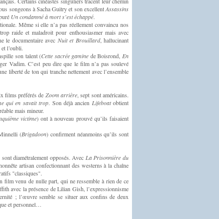
nçais. Certains cinéastes singuliers tracent leur chemin
Nous songeons à Sacha Guitry et son excellent
Assassins
épuré
Un condamné à mort s’est échappé
.
tionale. Même si elle n’a pas réellement convaincu nos
rop raide et maladroit pour enthousiasmer mais avec
nne le documentaire avec
Nuit et Brouillard
, hallucinant
t l’oubli.
pille son talent (
Cette sacrée gamine
de Boisrond,
En
er Vadim. C’est peu dire que le film n’a pas soulevé
 une liberté de ton qui tranche nettement avec l’ensemble
ix films préférés de
Zoom arrière
, sept sont américains.
 qui en savait trop
. Son déjà ancien
Lifeboat
obtient
réable mais mineur.
nquième victime
) ont à nouveau prouvé qu’ils faisaient
Minnelli (
Brigadoon
) confirment néanmoins qu’ils sont
ils sont diamétralement opposés. Avec
La Prisonnière du
honnête artisan confectionnant des westerns à la chaîne
atifs "classiques".
 film venu de nulle part, qui ne ressemble à rien de ce
ffith avec la présence de Lilian Gish, l’expressionnisme
dernité ; l’œuvre semble se situer aux confins de deux
ique et personnel…