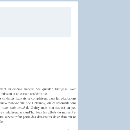
ment au cinéma français "de qualité", fustigeant avec
-puissant et un certain académisme.
es cinéastes français se complaisent dans les adaptations
otre-Dame de Paris
de Delannoy) ou les reconstitutions
s nous était conté
de Guitry mais son cas est un peu
se cristallisent aujourd’hui tous les débats du moment et
re serviteur fait partie des détracteurs de ce film qui ne
ble.