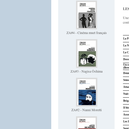
LES
Une 
cont
ZA#4 - Cinéma muet français
La P
La N
La C
Doss
Un c
(Bre
ZA#3 - Nagisa Ôshima
Deux
Sens
Attaq
Nuit 
Brig
Il bi
ZA#2 - Nanni Moretti
Asso
Les 
Sour