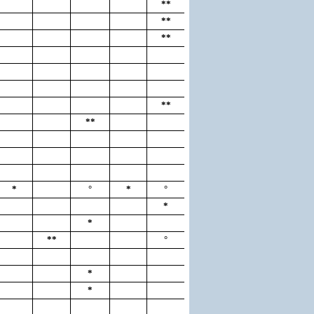
**
**
**
**
**
*
°
*
°
*
*
**
°
*
*