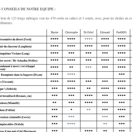
 CONSEILS DE NOTRE EQUIPE :
liste de 123 longs métrages (sur les 470 sortis en salles) et 3 courts, avec, pour les étoiles en co
ributeurs.
Buster
Christophe
Dr.Orlof
Edouard
FredMJG
****
****
****
****
****
risonnière du désert (Ford)
****
****
****
****
****
uit du chasseur (Laughton)
****
***
***
***
****
inquième Victime (Lang)
****
****
***
****
****
ier secret / Mr Arkadin (Welles)
ondamné à mort s'est échappé
****
**
***
***
****
sson)
****
****
***
 Rouquines dans la bagarre (Dwan)
****
****
***
***
****
o (Visconti)
***
****
**
****
****
ue ! (Aldrich)
***
***
****
***
****
et brouillard (Resnais, cm)
**
***
****
***
***
adoon (Minnelli)
***
*
**
***
****
done (Fellini)
***
***
***
***
ciation criminelle (Lewis)
***
****
**
***
Implacables (Walsh)
***
****
**
***
ires d'une nuit d'été (Bergman)