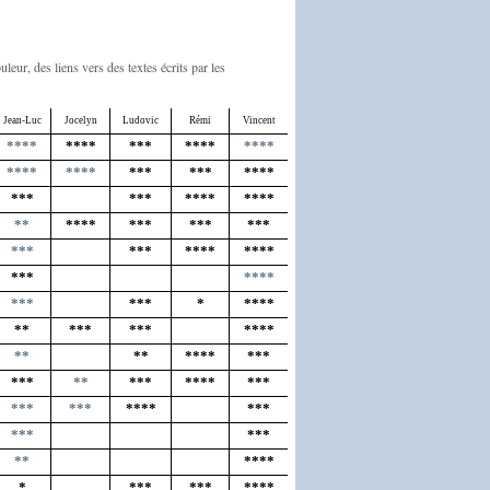
uleur, des liens vers des textes écrits par les
Jean-Luc
Jocelyn
Ludovic
Rémi
Vincent
****
****
***
****
****
****
****
***
***
****
***
***
****
****
**
****
***
***
***
***
***
****
****
***
****
***
***
*
****
**
***
***
****
**
**
****
***
***
**
***
****
***
***
***
****
***
***
***
**
****
*
***
***
****