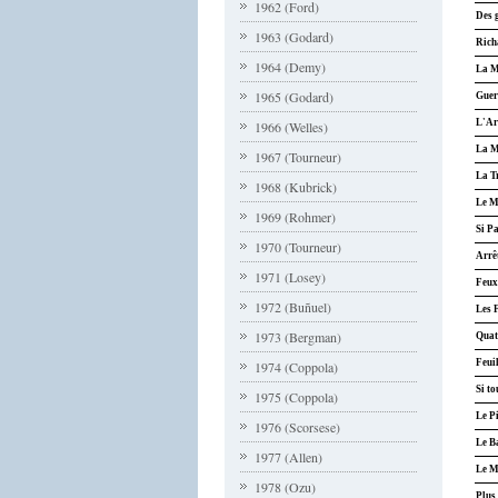
1962 (Ford)
Des 
1963 (Godard)
Richa
1964 (Demy)
La M
1965 (Godard)
Guerr
L'Ar
1966 (Welles)
La M
1967 (Tourneur)
La T
1968 (Kubrick)
Le M
1969 (Rohmer)
Si Pa
1970 (Tourneur)
Arrê
1971 (Losey)
Feux
1972 (Buñuel)
Les 
1973 (Bergman)
Quatr
Feui
1974 (Coppola)
Si t
1975 (Coppola)
Le P
1976 (Scorsese)
Le B
1977 (Allen)
Le M
1978 (Ozu)
Plus