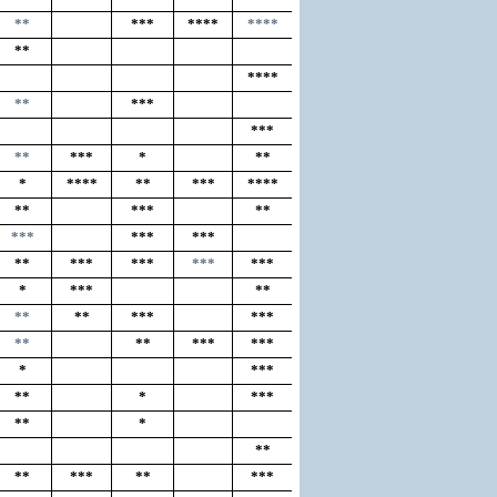
**
***
****
****
**
****
**
***
***
**
***
*
**
*
****
**
***
****
**
***
**
***
***
***
**
***
***
***
***
*
***
**
**
**
***
***
**
**
***
***
*
***
**
*
***
**
*
**
**
***
**
***