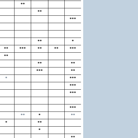
**
**
***
**
*
**
***
**
**
***
**
**
**
***
**
*
***
***
***
***
**
*
**
*
**
*
**