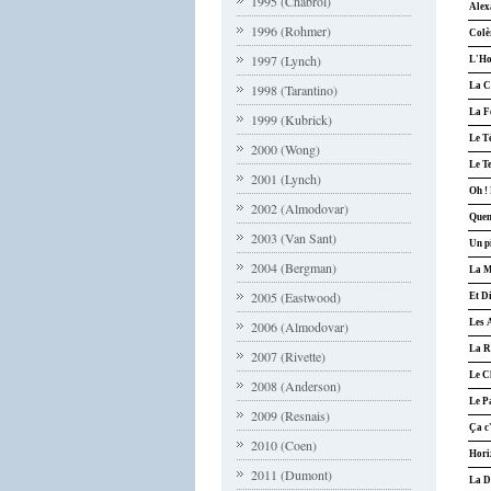
1995 (Chabrol)
Alex
1996 (Rohmer)
Colèr
1997 (Lynch)
L'Ho
La C
1998 (Tarantino)
La F
1999 (Kubrick)
Le T
2000 (Wong)
Le T
2001 (Lynch)
Oh !
2002 (Almodovar)
Quen
2003 (Van Sant)
Un p
2004 (Bergman)
La M
2005 (Eastwood)
Et D
Les A
2006 (Almodovar)
La R
2007 (Rivette)
Le C
2008 (Anderson)
Le P
2009 (Resnais)
Ça c'
2010 (Coen)
Hori
2011 (Dumont)
La D