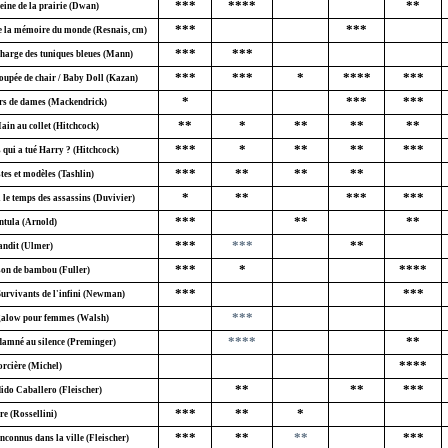
***
****
**
eine de la prairie (Dwan)
***
***
e la mémoire du monde (Resnais, cm)
***
***
harge des tuniques bleues (Mann)
***
***
*
****
***
oupée de chair / Baby Doll (Kazan)
*
***
***
rs de dames (Mackendrick)
**
*
**
**
**
ain au collet (Hitchcock)
***
*
**
**
***
 qui a tué Harry ? (Hitchcock)
***
**
**
**
tes et modèles (Tashlin)
*
**
***
***
 le temps des assassins (Duvivier)
***
**
**
ntula (Arnold)
***
***
**
andit (Ulmer)
***
*
****
on de bambou (Fuller)
***
***
Survivants de l'infini (Newman)
***
alow pour femmes (Walsh)
****
**
amné au silence (Preminger)
****
orcière (Michel)
**
**
***
ido Caballero (Fleischer)
***
**
*
e (Rossellini)
***
**
**
***
nconnus dans la ville (Fleischer)