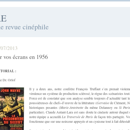
RE
ne revue cinéphile
/07/2013
r vos écrans en 1956
TORIAL :
le Dr. Orlof
Il y a deux ans, notre confrère François Truffaut s’en prenait violem
virulence un système de production sclérosé, le règne des scénaristes tout
Force est de constater que son analyse semble toujours d’actualité tant l
poussiéreuses de chefs-d’œuvre de la littérature (
Gervaise
de Clément,
N
historiques pesantes (
Marie-Antoinette
du même Delannoy ou
Si Pari
particulier). Claude Autant-Lara est sans doute le cinéaste autour duquel 
notre équipe a accueilli
La Traversée de Paris
de façon très partagée. Vot
fonctionne que sur une noirceur appuyée et un cynisme tout à fait détesta