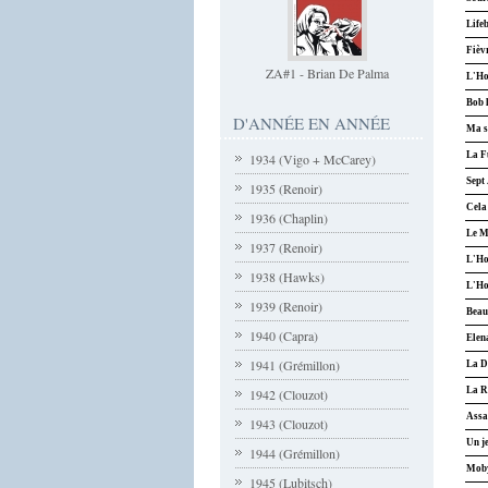
Life
Fièv
ZA#1 - Brian De Palma
L'Ho
Bob 
D'ANNÉE EN ANNÉE
Ma s
La F
1934 (Vigo + McCarey)
Sept 
1935 (Renoir)
Cela 
1936 (Chaplin)
Le M
1937 (Renoir)
L'Ho
1938 (Hawks)
L'Ho
1939 (Renoir)
Beau
1940 (Capra)
Elen
1941 (Grémillon)
La D
La R
1942 (Clouzot)
Assas
1943 (Clouzot)
Un j
1944 (Grémillon)
Moby
1945 (Lubitsch)