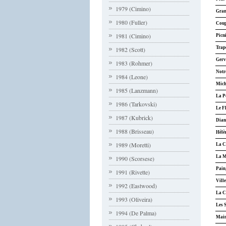
1979 (Cimino)
Gran
1980 (Fuller)
Coup 
1981 (Cimino)
Picn
Trap
1982 (Scott)
Gerv
1983 (Rohmer)
Notr
1984 (Leone)
Mich
1985 (Lanzmann)
La P
1986 (Tarkovski)
Le F
1987 (Kubrick)
Diane
1988 (Brisseau)
Hélè
1989 (Moretti)
La Co
La M
1990 (Scorsese)
Pain,
1991 (Rivette)
Ville
1992 (Eastwood)
La C
1993 (Oliveira)
Les 
1994 (De Palma)
Main