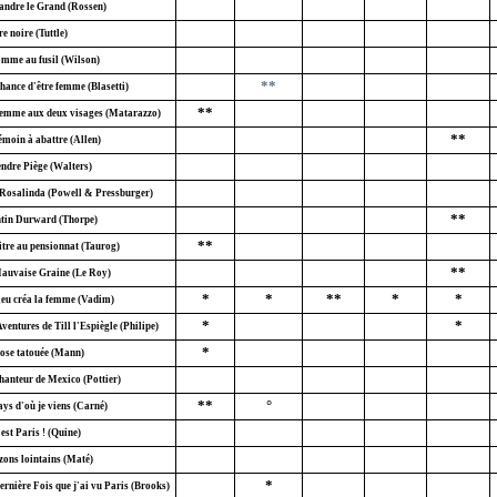
andre le Grand (Rossen)
e noire (Tuttle)
mme au fusil (Wilson)
**
hance d'être femme (Blasetti)
**
emme aux deux visages (Matarazzo)
**
émoin à abattre (Allen)
endre Piège (Walters)
 Rosalinda (Powell & Pressburger)
**
tin Durward (Thorpe)
**
itre au pensionnat (Taurog)
**
auvaise Graine (Le Roy)
*
*
**
*
*
ieu créa la femme (Vadim)
*
*
ventures de Till l'Espiègle (Philipe)
*
ose tatouée (Mann)
hanteur de Mexico (Pottier)
**
°
ays d'où je viens (Carné)
est Paris ! (Quine)
zons lointains (Maté)
*
ernière Fois que j'ai vu Paris (Brooks)