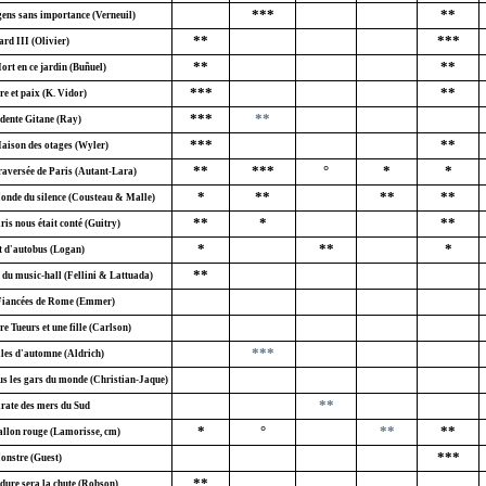
***
**
gens sans importance (Verneuil)
**
***
rd III (Olivier)
**
**
ort en ce jardin (Buñuel)
***
**
e et paix (K. Vidor)
***
**
dente Gitane (Ray)
***
**
aison des otages (Wyler)
**
***
°
*
*
raversée de Paris (Autant-Lara)
*
**
**
**
onde du silence (Cousteau & Malle)
**
*
**
ris nous était conté (Guitry)
*
**
*
t d'autobus (Logan)
**
 du music-hall (Fellini & Lattuada)
Fiancées de Rome (Emmer)
e Tueurs et une fille (Carlson)
***
lles d'automne (Aldrich)
ous les gars du monde (Christian-Jaque)
**
irate des mers du Sud
*
°
**
**
allon rouge (Lamorisse, cm)
***
onstre (Guest)
**
 dure sera la chute (Robson)