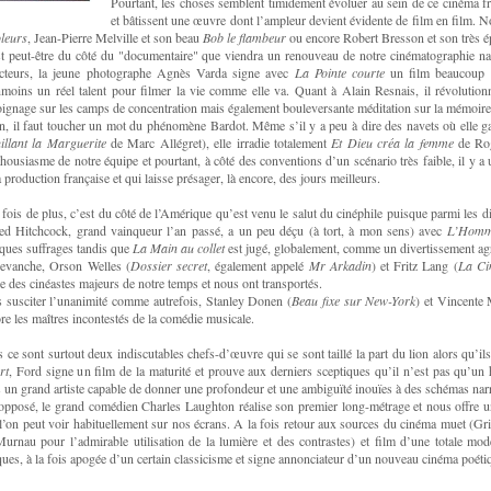
Pourtant, les choses semblent timidement évoluer au sein de ce cinéma fra
et bâtissent une œuvre dont l’ampleur devient évidente de film en film. 
oleurs
, Jean-Pierre Melville et son beau
Bob le flambeur
ou encore Robert Bresson et son très 
t peut-être du côté du "documentaire" que viendra un renouveau de notre cinématographie na
acteurs, la jeune photographe Agnès Varda signe avec
La Pointe courte
un film beaucoup t
moins un réel talent pour filmer la vie comme elle va. Quant à Alain Resnais, il révolutio
ignage sur les camps de concentration mais également bouleversante méditation sur la mémoire e
n, il faut toucher un mot du phénomène Bardot. Même s’il y a peu à dire des navets où elle gas
uillant la Marguerite
de Marc Allégret), elle irradie totalement
Et Dieu créa la femme
de Rog
thousiasme de notre équipe et pourtant, à côté des conventions d’un scénario très faible, il y a
a production française et qui laisse présager, là encore, des jours meilleurs.
fois de plus, c’est du côté de l’Amérique qu’est venu le salut du cinéphile puisque parmi les d
ed Hitchcock, grand vainqueur l’an passé, a un peu déçu (à tort, à mon sens) avec
L’Homme
ques suffrages tandis que
La Main au collet
est jugé, globalement, comme un divertissement ag
evanche, Orson Welles (
Dossier secret
, également appelé
Mr Arkadin
) et Fritz Lang (
La Ci
ie des cinéastes majeurs de notre temps et nous ont transportés.
 susciter l’unanimité comme autrefois, Stanley Donen (
Beau fixe sur New-York
) et Vincente 
re les maîtres incontestés de la comédie musicale.
 ce sont surtout deux indiscutables chefs-d’œuvre qui se sont taillé la part du lion alors qu’
rt
, Ford signe un film de la maturité et prouve aux derniers sceptiques qu’il n’est pas qu’un 
 un grand artiste capable de donner une profondeur et une ambiguïté inouïes à des schémas narr
opposé, le grand comédien Charles Laughton réalise son premier long-métrage et nous offre un
l’on peut voir habituellement sur nos écrans. A la fois retour aux sources du cinéma muet (Gri
urnau pour l’admirable utilisation de la lumière et des contrastes) et film d’une totale mo
ues, à la fois apogée d’un certain classicisme et signe annonciateur d’un nouveau cinéma poét