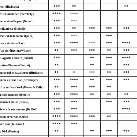
***
**
**
boat (Hitchcock)
****
****
re sur Anatahan (Sternberg)
***
***
mme de nulle part (Daves)
***
**
***
***
***
le flambeur (Melville)
***
***
***
œur est du tonnerre (Quine)
***
****
***
***
****
ureur de vivre (Ray)
**
***
***
**
***
Ans de réflexion (Wilder)
***
**
***
****
s'appelle l'aurore (Buñuel)
**
**
***
***
ystère Picasso (Clouzot)
**
*
***
**
***
mme qui en savait trop (Hitchcock)
***
****
**
***
***
mme au bras d'or (Preminger)
**
***
***
**
 fixe sur New York (Donen & Kelly)
***
****
**
**
**
a et les hommes (Renoir)
***
***
***
***
ernière Chasse (Brooks)
***
***
****
ivière de nos amours (De Toth)
****
****
***
**
sins et voleurs (Guitry)
****
***
eu risqué (Tourneur)
**
**
***
***
 Dick (Huston)