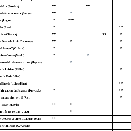
**
**
d-Rue (Bardem)
**
*
de fouet en retour (Sturges)
*
***
ic (Logan)
*
**
èze (Reed)
**
**
*
aise (Clément)
**
*
*
e-Dame de Paris (Delannoy)
*
*
el Strogoff (Gallone)
*
*
ointe-Courte (Varda)
*
leuve de la dernière chance (Hopper)
*
 de Poitiers (Miller)
ne de Troie (Wise)
**
lline de l'adieu (King)
*
**
ain gauche du Seigneur (Dmytryk)
*
 amour, ainsi soit-il (Risi)
**
*
 sans loi (Lewis)
*
roisée des destins (Cukor)
**
Soucoupes volantes attaquent (Sears)
s criminelles (Gavaldon)