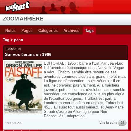
ZOOM ARRIÈRE
Notes
Pages
Catégories
Archives
Tags
Tag > penn
10/05/2014
Sur vos écrans en 1966
EDITORIAL : 1966 : barre à l'Est Par Jean-Luc
L. L'aventure économique de la Nouvelle Vague
a vécu. Chabrol semble être revenu de ses
aventures commerciales sans grand intérêt mais
La ligne de démarcation , sujet sérieux s'il en
est, ne convainc pas vraiment. A la fraicheur
juvénile, potentiellement révolutionnaire, semble
succéder une conscience de plus en plus aigüe
de l'étouffoir bourgeois. Truffaut est parti à
Londres tourner son film en anglais, Fahrenheit
451 , au sujet tout aussi sérieux, et Jean-Marie
Straub s'exile en Allemagne pour Non-
Réconciliés , adaptation...
Lire la suite
26
Écrit par
ZA