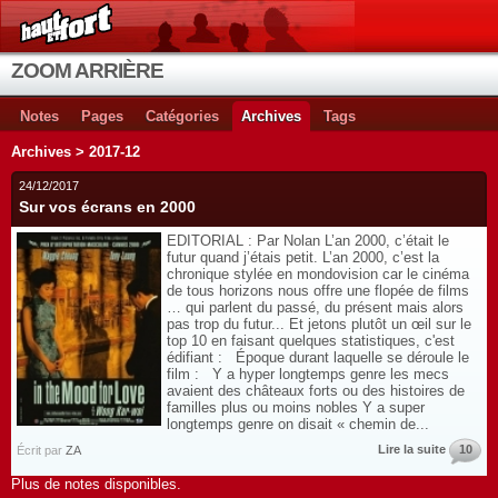
ZOOM ARRIÈRE
Notes
Pages
Catégories
Archives
Tags
Archives > 2017-12
24/12/2017
Sur vos écrans en 2000
EDITORIAL : Par Nolan L’an 2000, c’était le
futur quand j’étais petit. L’an 2000, c’est la
chronique stylée en mondovision car le cinéma
de tous horizons nous offre une flopée de films
… qui parlent du passé, du présent mais alors
pas trop du futur... Et jetons plutôt un œil sur le
top 10 en faisant quelques statistiques, c'est
édifiant : Époque durant laquelle se déroule le
film : Y a hyper longtemps genre les mecs
avaient des châteaux forts ou des histoires de
familles plus ou moins nobles Y a super
longtemps genre on disait « chemin de...
Lire la suite
10
Écrit par
ZA
Plus de notes disponibles.