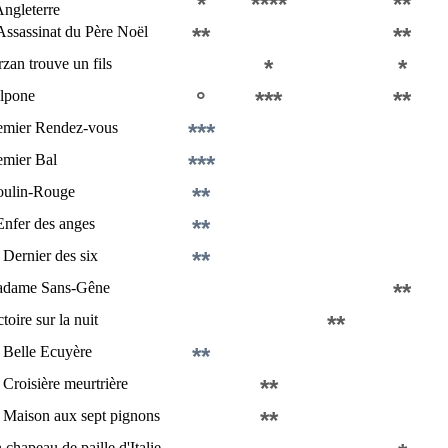
*
****
**
Angleterre
Assassinat du Père Noël
**
**
rzan trouve un fils
*
*
lpone
°
***
**
emier Rendez-vous
***
emier Bal
***
ulin-Rouge
**
Enfer des anges
**
 Dernier des six
**
dame Sans-Gêne
**
toire sur la nuit
**
 Belle Ecuyère
**
 Croisière meurtrière
**
 Maison aux sept pignons
**
 chapeau de paille d'Italie