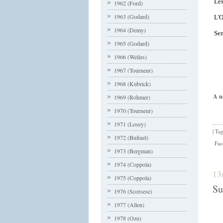
Les
1962 (Ford)
1963 (Godard)
L'O
1964 (Demy)
Sen
1965 (Godard)
1966 (Welles)
1967 (Tourneur)
1968 (Kubrick)
A no
1969 (Rohmer)
1970 (Tourneur)
1971 (Losey)
| Ta
1972 (Buñuel)
Fac
1973 (Bergman)
1974 (Coppola)
13
1975 (Coppola)
Su
1976 (Scorsese)
1977 (Allen)
1978 (Ozu)