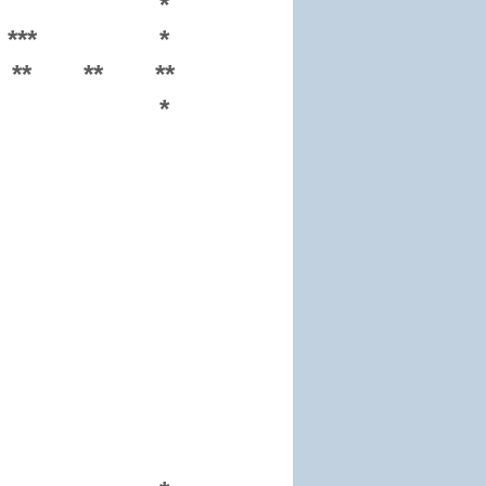
*
***
*
**
**
**
*