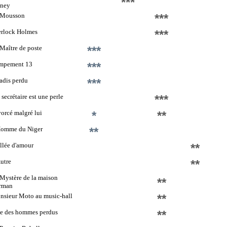
***
sney
 Mousson
***
erlock Holmes
***
Maître de poste
***
mpement 13
***
adis perdu
***
secrétaire est une perle
***
orcé malgré lui
*
**
Homme du Niger
**
llée d'amour
**
utre
**
Mystère de la maison
**
rman
sieur Moto au music-hall
**
le des hommes perdus
**