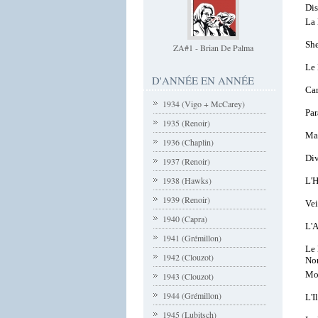
Di
La
Sh
ZA#1 - Brian De Palma
Le 
D'ANNÉE EN ANNÉE
Ca
1934 (Vigo + McCarey)
Par
1935 (Renoir)
Ma 
1936 (Chaplin)
Div
1937 (Renoir)
1938 (Hawks)
L'
1939 (Renoir)
Vei
1940 (Capra)
L'A
1941 (Grémillon)
Le 
1942 (Clouzot)
No
Mon
1943 (Clouzot)
1944 (Grémillon)
L'I
1945 (Lubitsch)