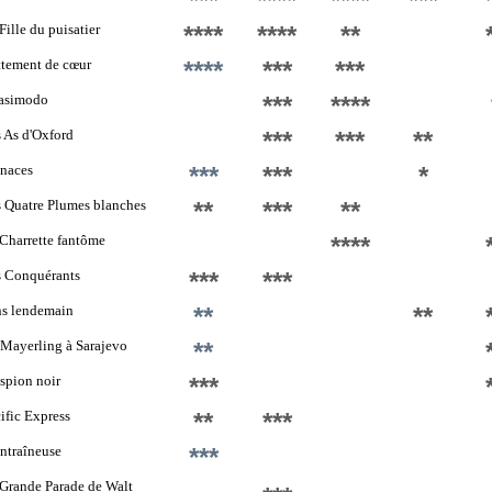
***
****
****
***
Fille du puisatier
****
****
**
tement de cœur
****
***
***
asimodo
***
****
 As d'Oxford
***
***
**
naces
***
***
*
 Quatre Plumes blanches
**
***
**
Charrette fantôme
****
s Conquérants
***
***
ns lendemain
**
**
Mayerling à Sarajevo
**
spion noir
***
ific Express
**
***
ntraîneuse
***
Grande Parade de Walt