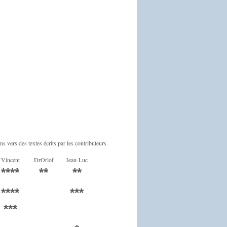
ns vers des textes écrits par les contributeurs.
Vincent
DrOrlof
Jean-Luc
****
**
**
****
***
***