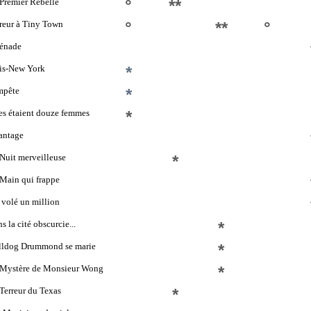
Premier Rebelle
°
**
reur à Tiny Town
°
**
°
rénade
is-New York
*
mpête
*
es étaient douze femmes
*
antage
Nuit merveilleuse
*
Main qui frappe
i volé un million
s la cité obscurcie...
*
lldog Drummond se marie
*
 Mystère de Monsieur Wong
*
Terreur du Texas
*