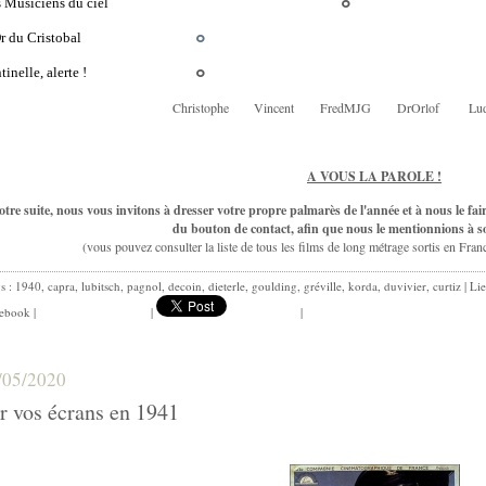
 Musiciens du ciel
°
r du Cristobal
°
tinelle, alerte !
°
Christophe
Vincent
FredMJG
DrOrlof
Lu
A VOUS LA PAROLE !
tre suite, nous vous invitons à dresser votre propre palmarès de l'année et à nous le fa
du bouton de contact, afin que nous le mentionnions à s
(vous pouvez consulter la liste de tous les films de long métrage sortis en Fran
gs :
1940
,
capra
,
lubitsch
,
pagnol
,
decoin
,
dieterle
,
goulding
,
gréville
,
korda
,
duvivier
,
curtiz
|
Li
ebook
|
|
|
/05/2020
r vos écrans en 1941