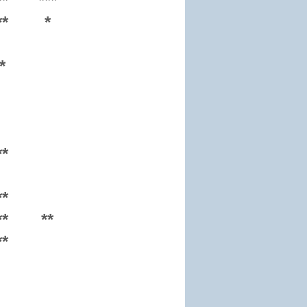
**
***
**
*
*
**
**
**
**
**