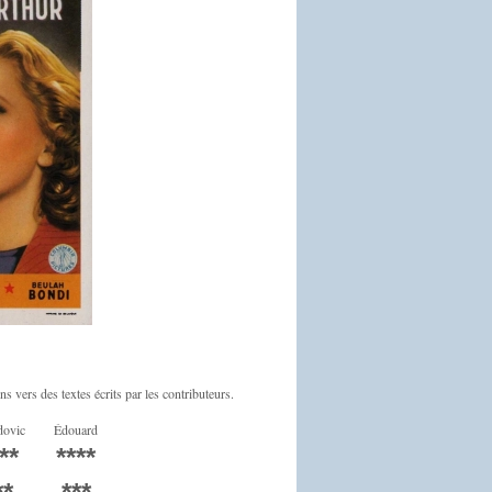
ns vers des textes écrits par les contributeurs.
dovic
Édouard
**
****