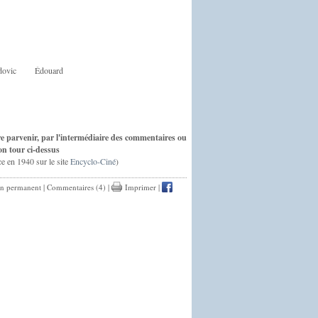
dovic
Édouard
ire parvenir, par l'intermédiaire des commentaires ou
on tour ci-dessus
ce en 1940 sur le site
Encyclo-Ciné
)
en permanent
|
Commentaires (4)
|
Imprimer
|