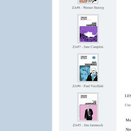
ZA#8 - Werner Herzog
ZA#7 - Jane Campion
ZA#6 - Paul Vecchiali
LES
Une 
Mon
ZA#5 - Jim Jarmusch
Ni