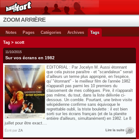
ZOOM ARRIÈRE
Notes
Pages
Catégories
Archives
Tags
Tag > scott
11/10/2015
Sur vos écrans en 1982
EDITORIAL : Par Jocelyn M. Aussi étonnant
que cela puisse paraître - et "scandaleux" serait
d’ailleurs un terme plus approprié, en l'espèce,
qu' "étonnant" - le meilleur film de l'année 1982
n'apparaît pas parmi les 10 premiers du
classement de mes collègues. Pire, il n'apparaît
pas même, du tout, dans la liste délivrée ci-
dessous. Un comble. Pourtant, une brève visite
wikipédienne confirme sans équivoque le
regrettable oubli, la triste boulette : il est bien
sorti sur les écrans français (et de la planète
entière d'ailleurs, simultanément) en 1982. Le 8
juillet pour être exact....
Lire la suite
22
Écrit par
ZA