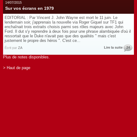
14/07/2015
Sur vos écrans en 1979
EDITORIAL : Par Vincent J. John Wayne est mort le 11 juin. Le
lendemain soir, j'apprenais la nouvelle via Roger Giquel sur TF1 qui
enchaînait trois extraits choisis parmi ses rôles majeurs avec John
Ford. Il dut s'y reprendre à deux fois pour une phrase alambiquée d'où il
ressortait que le Duke n'avait pas que des qualités " mais c'est
justement le propre des héros ". C'est ce...
Lire la suite
24
Écrit par
ZA
Plus de notes disponibles.
> Haut de page