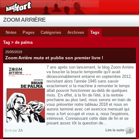
ZOOM ARRIÈRE
Notes
Pages
Catégories
Archives
Tags
Tag > de palma
25/05/2019
Zoom Arrière mute et publie son premier livre !
7 ans après son lancement, le blog Zoom Arrière
va boucler la boucle temporelle qu'il avait
déraisonnablement entamé en septembre 2012,
revisitant alors l'année 1945 sans savoir
exactement si la machine à remonter le temps
allait pouvoir fonctionner au-delà de quelques
mois. En effet, à la fin de l'été, à la rentrée
prochaine au plus tard, nous serons en train de
vous présenter notre tableau 2018 et nous en
aurons terminé avec cet exercice mensuel qui
nous a fort occupé et vous a, nous l'espérons,
intéressé. Connaissant cette date de fin et se
posant assez tôt la question de...
Lire la suite
2
Écrit par
ZA